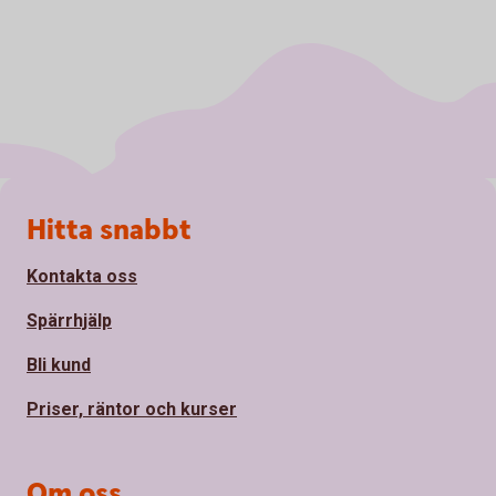
Sidfot
Hitta snabbt
Kontakta oss
Spärrhjälp
Bli kund
Priser, räntor och kurser
Om oss