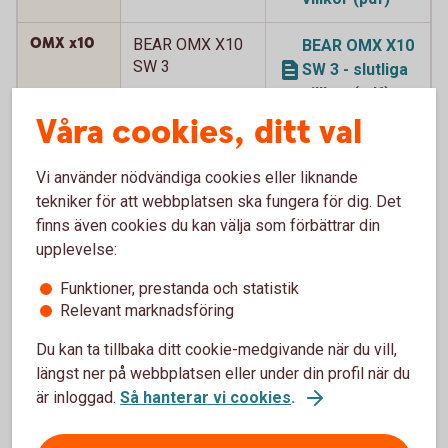
OMX x10
BEAR OMX X10
BEAR OMX X10
SW 3
SW 3 - slutliga
villkor (pdf)
Våra cookies, ditt val
OMX x10
BEAR OMX X10
BEAR OMX X10
SW 4
SW 4 - slutliga
Vi använder nödvändiga cookies eller liknande
villkor (pdf)
tekniker för att webbplatsen ska fungera för dig. Det
finns även cookies du kan välja som förbättrar din
OMX x12
BEAR OMX X12
BEAR OMX X12
upplevelse:
SW
SW - slutliga
villkor (pdf)
Funktioner, prestanda och statistik
Relevant marknadsföring
OMX x12
BEAR OMX X12
BEAR OMX X12
Du kan ta tillbaka ditt cookie-medgivande när du vill,
SW 2
SW 2 - slutliga
längst ner på webbplatsen eller under din profil när du
villkor (pdf)
är inloggad.
Så hanterar vi cookies
.
OMX x15
BEAR OMX X15
BEAR OMX X15
SW 2