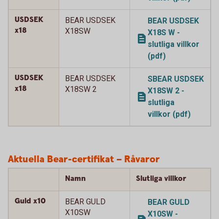
USDSEK
BEAR USDSEK
BEAR USDSEK
x18
X18SW
X18S W -
slutliga villkor
(pdf)
USDSEK
BEAR USDSEK
SBEAR USDSEK
x18
X18SW 2
X18SW 2 -
slutliga
villkor (pdf)
Aktuella Bear-certifikat – Råvaror
Namn
Slutliga villkor
Guld x10
BEAR GULD
BEAR GULD
X10SW
X10SW -