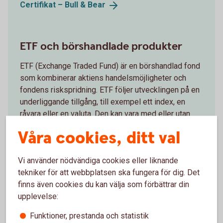
Certifikat – Bull &
Bear
ETF och börshandlade produkter
ETF (Exchange Traded Fund) är en börshandlad fond
som kombinerar aktiens handelsmöjligheter och
fondens riskspridning. ETF följer utvecklingen på en
underliggande tillgång, till exempel ett index, en
råvara eller en valuta. Den kan vara med eller utan
hävstång.
Våra cookies, ditt val
ETF och börshandlade
produkter
Vi använder nödvändiga cookies eller liknande
tekniker för att webbplatsen ska fungera för dig. Det
finns även cookies du kan välja som förbättrar din
Obligationer och ränteplaceringar
upplevelse:
En obligation är ett lån. Du lånar ut pengar till ett
Funktioner, prestanda och statistik
företag, eller staten, som utfärdat en obligation i