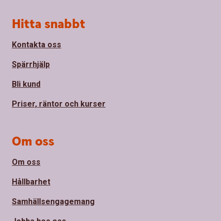
Sidfot
Hitta snabbt
Kontakta oss
Spärrhjälp
Bli kund
Priser, räntor och kurser
Om oss
Om oss
Hållbarhet
Samhällsengagemang