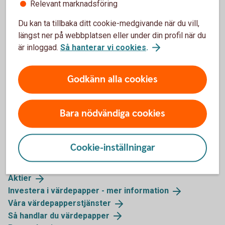
Relevant marknadsföring
stället för att låna pengar av en bank. Obligationer
Du kan ta tillbaka ditt cookie-medgivande när du vill,
handlas i procent av sitt ursprungliga värde. Det
längst ner på webbplatsen eller under din profil när du
finns flera olika typer och du får avkastningen i form
är inloggad.
Så hanterar vi cookies
.
av ränta.
Obligationer och
ränteplaceringar
Godkänn alla cookies
Bara nödvändiga cookies
Mer information
Cookie-inställningar
Fonder
Aktier
Investera i värdepapper - mer
information
Våra
värdepapperstjänster
Så handlar du
värdepapper