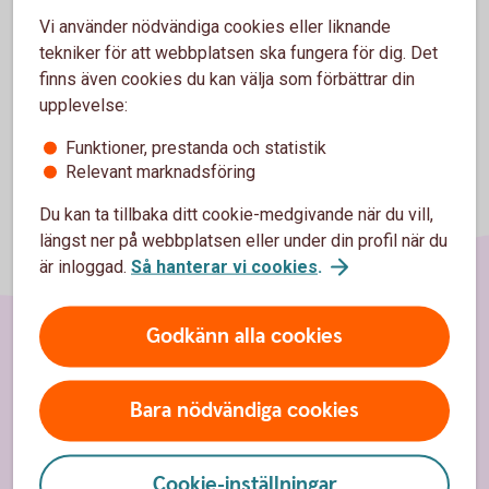
Sid 4 med förklaring
Vi använder nödvändiga cookies eller liknande
tekniker för att webbplatsen ska fungera för dig. Det
finns även cookies du kan välja som förbättrar din
upplevelse:
Funktioner, prestanda och statistik
Relevant marknadsföring
Du kan ta tillbaka ditt cookie-medgivande när du vill,
längst ner på webbplatsen eller under din profil när du
är inloggad.
Så hanterar vi cookies
.
Godkänn alla cookies
Sidfot
Hitta snabbt
Bara nödvändiga cookies
Kontakta oss
Spärrhjälp
Cookie-inställningar