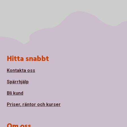
Sidfot
Hitta snabbt
Kontakta oss
Spärrhjälp
Bli kund
Priser, räntor och kurser
Om oss