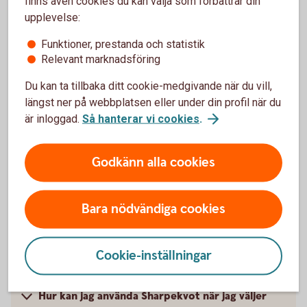
Var kan jag se Sharpekvot?
finns även cookies du kan välja som förbättrar din
upplevelse:
För att hitta din fonds Sharpekvot - följ stegen:
Funktioner, prestanda och statistik
Relevant marknadsföring
Gå till vår fondlista
Du kan ta tillbaka ditt cookie-medgivande när du vill,
Klicka på den aktuella fondens sida
längst ner på webbplatsen eller under din profil när du
är inloggad.
Så hanterar vi cookies
.
Sharpekvot visas i rutan Fördjupad information
Godkänn alla cookies
Se din fonds Sharpekvot i Fondlistan
(spara.swedbank.se)
Bara nödvändiga cookies
Cookie-inställningar
Hur kan jag förbättra min Sharpekvot?
Hur kan jag använda Sharpekvot när jag väljer