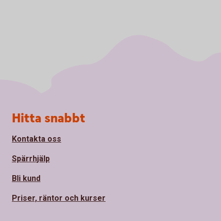
Sidfot
Hitta snabbt
Kontakta oss
Spärrhjälp
Bli kund
Priser, räntor och kurser