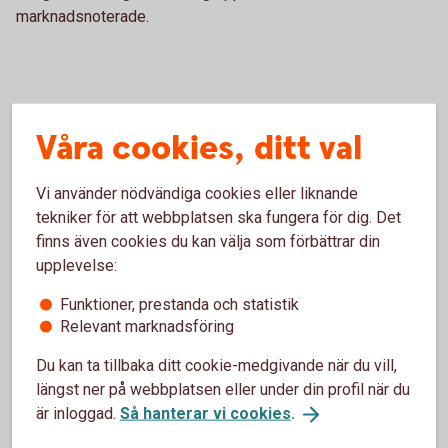
marknadsnoterade.
Våra cookies, ditt val
Marknadsnoterade fonder (utom
Vi använder nödvändiga cookies eller liknande
räntefonder SEK)
tekniker för att webbplatsen ska fungera för dig. Det
finns även cookies du kan välja som förbättrar din
upplevelse:
Kapitalvinster
Funktioner, prestanda och statistik
Kapitalvinster tas upp till 100 procent. Mot
Relevant marknadsföring
kapitalvinster får kapitalförluster på
marknadsnoterade delägarrätter, det vill säga aktier,
Du kan ta tillbaka ditt cookie-medgivande när du vill,
andelar i investeringsfonder och andra
längst ner på webbplatsen eller under din profil när du
aktiebeskattade finansiella instrument, kvittas till
är inloggad.
Så hanterar vi cookies
.
100 procent.