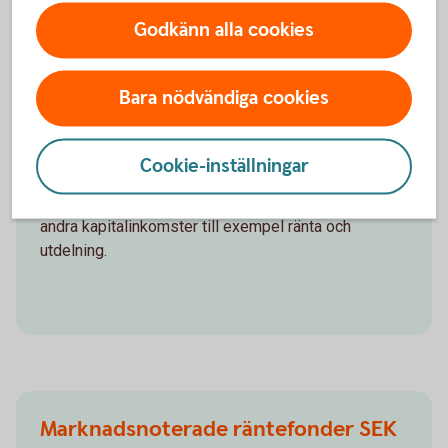
Godkänn alla cookies
Kapitalförluster
Kapitalförluster får kvittas till 100 procent mot
Bara nödvändiga cookies
kapitalvinster på marknadsnoterade delägarrätter,
dvs. aktier, andelar i investeringsfonder och andra
aktiebeskattade finansiella instrument. Till den del
Cookie-inställningar
det inte finns några sådana kapitalvinster att kvitta
mot, får 70 procent av kapitalförlusten dras av mot
andra kapitalinkomster till exempel ränta och
utdelning.
Marknadsnoterade räntefonder SEK