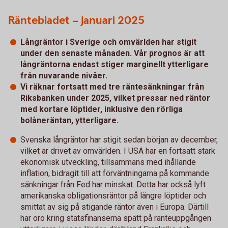
Räntebladet – januari 2025
Långräntor i Sverige och omvärlden har stigit
under den senaste månaden. Vår prognos är att
långräntorna endast stiger marginellt ytterligare
från nuvarande nivåer.
Vi räknar fortsatt med tre räntesänkningar från
Riksbanken under 2025, vilket pressar ned räntor
med kortare löptider, inklusive den rörliga
bolåneräntan, ytterligare.
Svenska långräntor har stigit sedan början av december,
vilket är drivet av omvärlden. I USA har en fortsatt stark
ekonomisk utveckling, tillsammans med ihållande
inflation, bidragit till att förväntningarna på kommande
sänkningar från Fed har minskat. Detta har också lyft
amerikanska obligationsräntor på längre löptider och
smittat av sig på stigande räntor även i Europa. Därtill
har oro kring statsfinanserna spätt på ränteuppgången