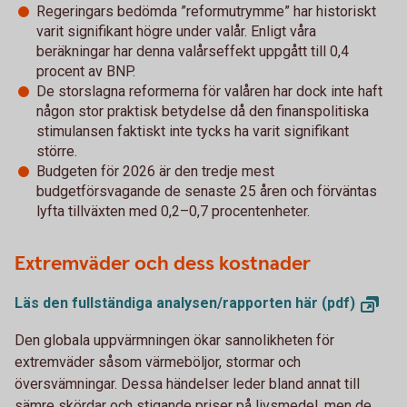
Regeringars bedömda ”reformutrymme” har historiskt
varit signifikant högre under valår. Enligt våra
beräkningar har denna valårseffekt uppgått till 0,4
procent av BNP.
De storslagna reformerna för valåren har dock inte haft
någon stor praktisk betydelse då den finanspolitiska
stimulansen faktiskt inte tycks ha varit signifikant
större.
Budgeten för 2026 är den tredje mest
budgetförsvagande de senaste 25 åren och förväntas
lyfta tillväxten med 0,2–0,7 procentenheter.
Extremväder och dess kostnader
Läs den fullständiga analysen/rapporten här
(pdf)
Den globala uppvärmningen ökar sannolikheten för
extremväder såsom värmeböljor, stormar och
översvämningar. Dessa händelser leder bland annat till
sämre skördar och stigande priser på livsmedel, men de