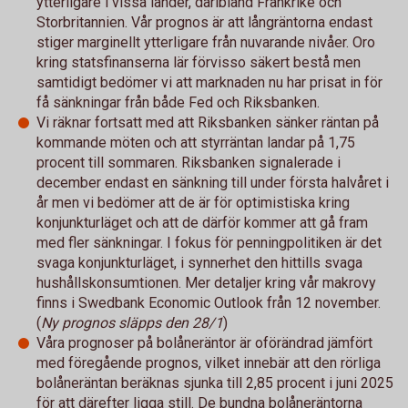
ytterligare i vissa länder, däribland Frankrike och
Storbritannien. Vår prognos är att långräntorna endast
stiger marginellt ytterligare från nuvarande nivåer. Oro
kring statsfinanserna lär förvisso säkert bestå men
samtidigt bedömer vi att marknaden nu har prisat in för
få sänkningar från både Fed och Riksbanken.
Vi räknar fortsatt med att Riksbanken sänker räntan på
kommande möten och att styrräntan landar på 1,75
procent till sommaren. Riksbanken signalerade i
december endast en sänkning till under första halvåret i
år men vi bedömer att de är för optimistiska kring
konjunkturläget och att de därför kommer att gå fram
med fler sänkningar. I fokus för penningpolitiken är det
svaga konjunkturläget, i synnerhet den hittills svaga
hushållskonsumtionen. Mer detaljer kring vår makrovy
finns i Swedbank Economic Outlook från 12 november.
(
Ny prognos släpps den 28/1
)
Våra prognoser på bolåneräntor är oförändrad jämfört
med föregående prognos, vilket innebär att den rörliga
bolåneräntan beräknas sjunka till 2,85 procent i juni 2025
för att därefter ligga still. De bundna bolåneräntorna