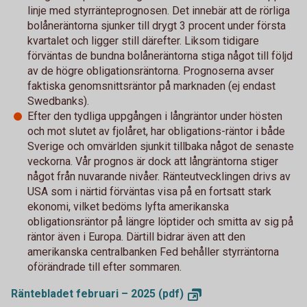
linje med styrränteprognosen. Det innebär att de rörliga
bolåneräntorna sjunker till drygt 3 procent under första
kvartalet och ligger still därefter. Liksom tidigare
förväntas de bundna bolåneräntorna stiga något till följd
av de högre obligationsräntorna. Prognoserna avser
faktiska genomsnittsräntor på marknaden (ej endast
Swedbanks).
Efter den tydliga uppgången i långräntor under hösten
och mot slutet av fjolåret, har obligations-räntor i både
Sverige och omvärlden sjunkit tillbaka något de senaste
veckorna. Vår prognos är dock att långräntorna stiger
något från nuvarande nivåer. Ränteutvecklingen drivs av
USA som i närtid förväntas visa på en fortsatt stark
ekonomi, vilket bedöms lyfta amerikanska
obligationsräntor på längre löptider och smitta av sig på
räntor även i Europa. Därtill bidrar även att den
amerikanska centralbanken Fed behåller styrräntorna
oförändrade till efter sommaren.
Räntebladet februari – 2025
(pdf)