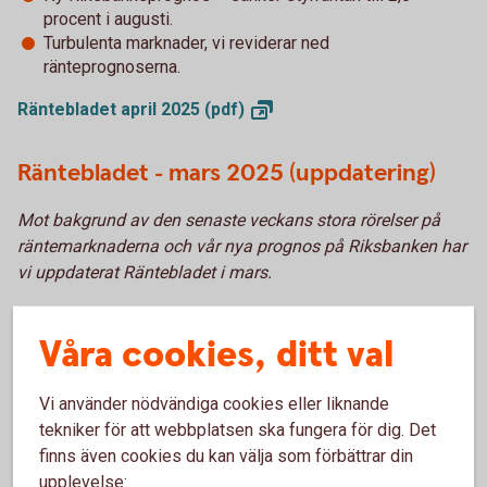
procent i augusti.
Turbulenta marknader, vi reviderar ned
ränteprognoserna.
Räntebladet april 2025
(pdf)
Räntebladet - mars 2025 (uppdatering)
Mot bakgrund av den senaste veckans stora rörelser på
räntemarknaderna och vår nya prognos på Riksbanken har
vi uppdaterat Räntebladet i mars.
Ny spelplan i Europa, vi reviderar upp ränteprognoserna.
Inga fler sänkningar från Riksbanken vilket innebär att
Våra cookies, ditt val
botten också är nådd för boräntor.
Vi använder nödvändiga cookies eller liknande
Räntebladet mars – 2025
(pdf)
tekniker för att webbplatsen ska fungera för dig. Det
finns även cookies du kan välja som förbättrar din
Räntebladet – februari 2025
upplevelse: