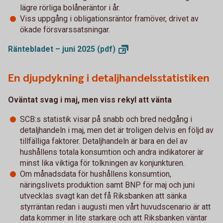
lägre rörliga bolåneräntor i år.
Viss uppgång i obligationsräntor framöver, drivet av
ökade försvarssatsningar.
Räntebladet – juni 2025
(pdf)
En djupdykning i detaljhandelsstatistiken
Oväntat svag i maj, men viss rekyl att vänta
SCB:s statistik visar på snabb och bred nedgång i
detaljhandeln i maj, men det är troligen delvis en följd av
tillfälliga faktorer. Detaljhandeln är bara en del av
hushållens totala konsumtion och andra indikatorer är
minst lika viktiga för tolkningen av konjunkturen.
Om månadsdata för hushållens konsumtion,
näringslivets produktion samt BNP för maj och juni
utvecklas svagt kan det få Riksbanken att sänka
styrräntan redan i augusti men vårt huvudscenario är att
data kommer in lite starkare och att Riksbanken väntar