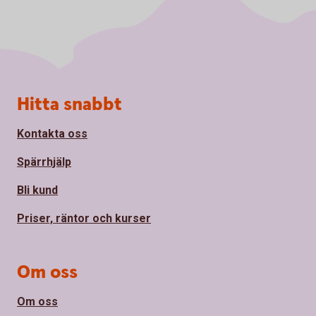
Sidfot
Hitta snabbt
Kontakta oss
Spärrhjälp
Bli kund
Priser, räntor och kurser
Om oss
Om oss