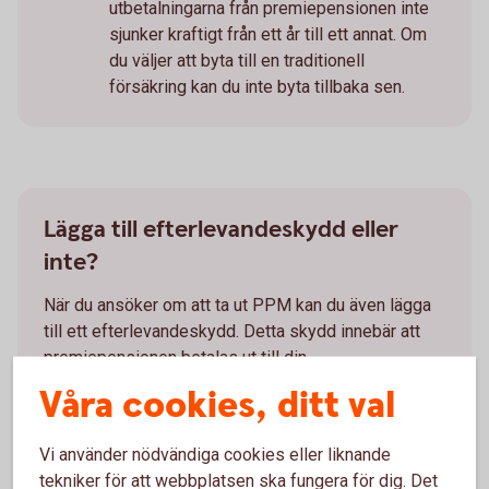
utbetalningarna från premiepensionen inte
sjunker kraftigt från ett år till ett annat. Om
du väljer att byta till en traditionell
försäkring kan du inte byta tillbaka sen.
Lägga till efterlevandeskydd eller
inte?
När du ansöker om att ta ut PPM kan du även lägga
till ett efterlevandeskydd. Detta skydd innebär att
premiepensionen betalas ut till din
make/maka/registrerade partner/sambo, så länge
Våra cookies, ditt val
de lever, om du skulle avlida först. Viktigt att tänka
på är att efterlevandeskyddet innebär en kostnad
Vi använder nödvändiga cookies eller liknande
och att du själv får lägre PPM om du skulle välja att
tekniker för att webbplatsen ska fungera för dig. Det
lägga till skyddet.