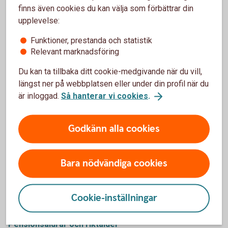
finns även cookies du kan välja som förbättrar din
upplevelse:
Vad händer med pensionen när du dör - om
efterlevandeskydd
Funktioner, prestanda och statistik
(pensionsmyndigheten.se)
Relevant marknadsföring
Du kan ta tillbaka ditt cookie-medgivande när du vill,
längst ner på webbplatsen eller under din profil när du
är inloggad.
Så hanterar vi cookies
.
Garantipension och
Godkänn alla cookies
inkomstpensionstillägg
Utöver allmän pension och PPM kan du ha rätt till
Bara nödvändiga cookies
garantipension och inkomstpensionstillägg – just nu från
den månad du fyller 66 år. Från 2026 kommer en riktålder
för pension att införas. Denna kommer att påverka när du
Cookie-inställningar
kan få garantipension och inkomstpensionstillägg.
Pensionsåldrar och riktålder