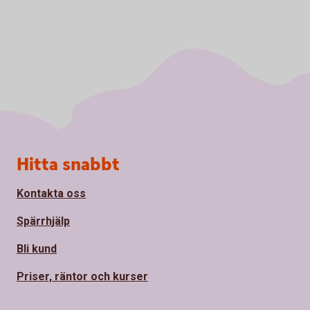
Sidfot
Hitta snabbt
Kontakta oss
Spärrhjälp
Bli kund
Priser, räntor och kurser