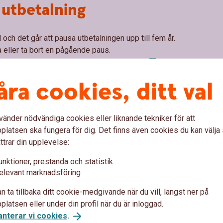
 utbetalning
 och det går att pausa utbetalningen upp till fem år.
a eller ta bort en pågående paus.
loggar du in i portalen
Mina
Försäkringar
där du
 För KAP-KL/AKAP-KR behöver paus registreras via
åra cookies, ditt val
lning
som skickas till Swedbank Försäkring senast
ka starta.
vänder nödvändiga cookies eller liknande tekniker för att
latsen ska fungera för dig. Det finns även cookies du kan välj
ttrar din upplevelse:
unktioner, prestanda och statistik
elevant marknadsföring
n ta tillbaka ditt cookie-medgivande när du vill, längst ner på
latsen eller under din profil när du är inloggad.
ngar som var under utbetalning före 2025?
anterar vi cookies
.