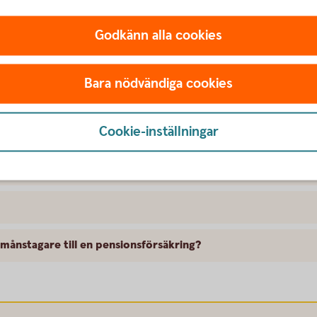
utbetalning eller förlänga utbetalningstiden av min ålderspe
Godkänn alla cookies
iden/retroaktivt?
Bara nödvändiga cookies
sskydd när utbetalningen är pausad?
Cookie-inställningar
onsutbetalning?
om jag pausar min utbetalning?
månstagare till en pensionsförsäkring?