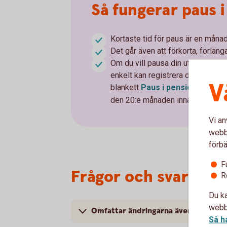
Så fungerar paus i
Kortaste tid för paus är en månad
Det går även att förkorta, förläng
Om du vill pausa din utbetalning 
enkelt kan registrera din paus.
V
blankett
Paus i
pensionsutbeta
den 20:e månaden innan pausen s
Vi an
webbp
förbä
F
Frågor och svar
R
Du ka
webbp
Omfattar ändringarna även försäkri
Så h