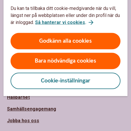
Sidfot
Hitta snabbt
Du kan ta tillbaka ditt cookie-medgivande när du vill,
längst ner på webbplatsen eller under din profil när du
Kontakta oss
är inloggad.
Så hanterar vi cookies
.
Spärrhjälp
Bli kund
Godkänn alla cookies
Priser, räntor och kurser
Bara nödvändiga cookies
Om oss
Cookie-inställningar
Om oss
Hållbarhet
Samhällsengagemang
Jobba hos oss