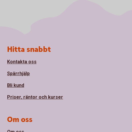
Sidfot
Hitta snabbt
Kontakta oss
Spärrhjälp
Bli kund
Priser, räntor och kurser
Om oss
Om oss