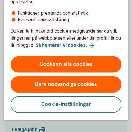
upplevelse:
Vi har tagit fram ett verktyg där du kan kryssa för de
Funktioner, prestanda och statistik
dagar du kunde undvika småköp och istället lägga
Relevant marknadsföring
pengarna på ditt sparande. Du kanske vill utmana din
Du kan ta tillbaka ditt cookie-medgivande när du vill,
bästa kompis, förälder eller partner? Vem får flest
längst ner på webbplatsen eller under din profil när du
kryss?
är inloggad.
Så hanterar vi cookies
.
No Spend-utmaning (pdf)
Godkänn alla cookies
Bara nödvändiga cookies
Lediga jobb Sparbanken
Göinge
Cookie-inställningar
Jobba hos oss.
Lediga
jobb