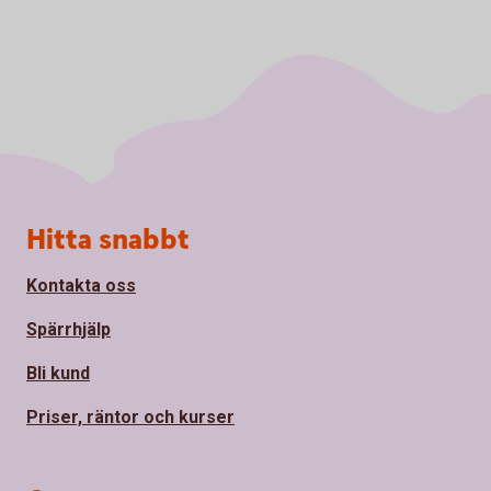
Sidfot
Hitta snabbt
Kontakta oss
Spärrhjälp
Bli kund
Priser, räntor och kurser