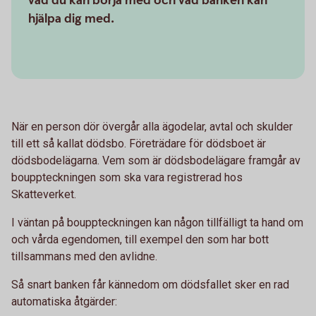
vad du kan börja med och vad banken kan
hjälpa dig med.
När en person dör övergår alla ägodelar, avtal och skulder
till ett så kallat dödsbo. Företrädare för dödsboet är
dödsbodelägarna. Vem som är dödsbodelägare framgår av
bouppteckningen som ska vara registrerad hos
Skatteverket.
I väntan på bouppteckningen kan någon tillfälligt ta hand om
och vårda egendomen, till exempel den som har bott
tillsammans med den avlidne.
Så snart banken får kännedom om dödsfallet sker en rad
automatiska åtgärder: