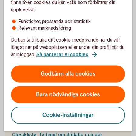
När bouppteckningen är klar är det dags att kontakta
finns även cookies du kan välja som förbättrar din
banken för att till exempel lösa eller skriva över bolån,
upplevelse:
avsluta bankkonton, ändra lagfarter för fastigheter.
Funktioner, prestanda och statistik
Dessutom behöver kanske ägare för fordon ändras hos
Relevant marknadsföring
fordonsregistret.
Du kan ta tillbaka ditt cookie-medgivande när du vill,
På
efterlevandeguiden.
se
finns fler bra checklistor
längst ner på webbplatsen eller under din profil när du
att använda sig av som hjälp för att systematiskt kunna
är inloggad.
Så hanterar vi cookies
.
hantera all administration kring dödsfallet.
Vi hoppas att denna artikel varit till hjälp.
Godkänn alla cookies
Bara nödvändiga cookies
Hjälp med dödsbo
Cookie-inställningar
Betala räkningar för
dödsbo
Checklista: Ta hand om dödsbo och gör