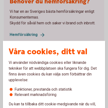
Behöver du hemförsäkring?
Vi har en av Sveriges bästa hemförsäkringar enligt
Konsumenternas.
Skydd för såväl hem och saker vi brand och inbrott.
Hemförsäkring
Våra cookies, ditt val
Vi använder nödvändiga cookies eller liknande
Jämför försäkringar
tekniker för att webbplatsen ska fungera för dig. Det
finns även cookies du kan välja som förbättrar din
Är det svårt att veta vilken försäkring du ska välja?
upplevelse:
Jämför försäkringar hos
Funktioner, prestanda och statistik
Konsumenternas.se
Relevant marknadsföring
Du kan ta tillbaka ditt cookie-medgivande när du vill,