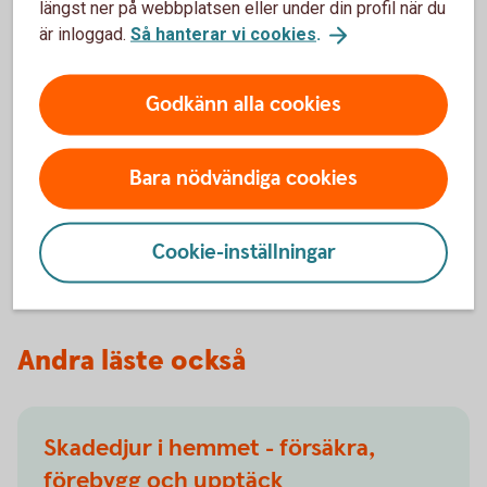
längst ner på webbplatsen eller under din profil när du
är inloggad.
Så hanterar vi cookies
.
Skillnad mellan säkerhet och
katastrof
Godkänn alla cookies
Genom att vidta dessa förebyggande åtgärder kan du
avsevärt minska risken för bränder och skydda liv och
Bara nödvändiga cookies
egendom. Brandsäkerhet är en gemensam ansträngning
som kräver medvetenhet och engagemang från alla
medlemmar i hemmet. Ta inte lätt på dessa åtgärder – de
Cookie-inställningar
kan vara skillnaden mellan säkerhet och katastrof.
Andra läste också
Skadedjur i hemmet - försäkra,
förebygg och upptäck