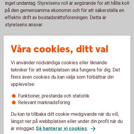
inget undantag. Styrelsens roll är avgörande för att hålla koll
på den gemensamma ekonomin och för att säkerställa en
effektiv drift av bostadsrättsföreningen. Detta är
styrelsens ansvar:
Våra cookies, ditt val
Att sköta föreningens ekonomi, administration
Vi använder nödvändiga cookies eller liknande
och att betala gemensamma utgifter.
tekniker för att webbplatsen ska fungera för dig. Det
Att underhålla fastigheten och på så sätt
finns även cookies du kan välja som förbättrar din
bevara byggnadens skick och värde över tid.
upplevelse:
Att besluta om medlemskap, hyresavtal och
renoveringar.
Funktioner, prestanda och statistik
Relevant marknadsföring
Att upprätthålla stadgar och att se till att
föreningen följer lagar.
Du kan ta tillbaka ditt cookie-medgivande när du vill,
längst ner på webbplatsen eller under din profil när du
Att kommunicerar med myndigheter,
är inloggad.
Så hanterar vi cookies
.