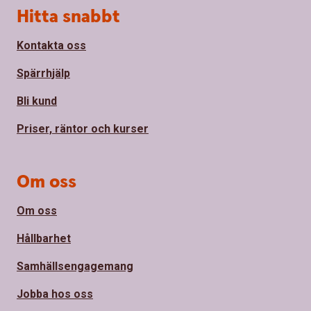
Sidfot
Hitta snabbt
Kontakta oss
Spärrhjälp
Bli kund
Priser, räntor och kurser
Om oss
Om oss
Hållbarhet
Samhällsengagemang
Jobba hos oss