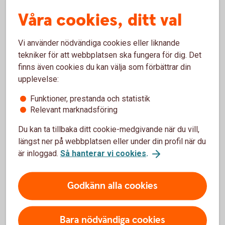
Ange sedan din kod och klicka på
Identifiera
Våra cookies, ditt val
Rösten i telefonen bekräftar att du är identifierad
Vi använder nödvändiga cookies eller liknande
tekniker för att webbplatsen ska fungera för dig. Det
finns även cookies du kan välja som förbättrar din
upplevelse:
Funktioner, prestanda och statistik
Guida dig själv
Relevant marknadsföring
– steg för steg
Du kan ta tillbaka ditt cookie-medgivande när du vill,
längst ner på webbplatsen eller under din profil när du
är inloggad.
Så hanterar vi cookies
.
Godkänn alla cookies
Gör bankärenden i din dator,
telefon eller surfplatta
Bara nödvändiga cookies