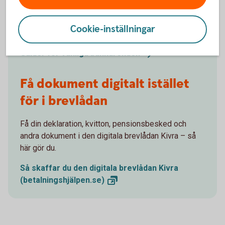
Swisha barnbarnen, flytta pengar mellan konton, lägg
tidningen på autogiro, få elräkningen som e-faktura –
Cookie-inställningar
så här gör du.
Guider för vanliga
bankärenden
Få dokument digitalt istället
för i brevlådan
Få din deklaration, kvitton, pensionsbesked och
andra dokument i den digitala brevlådan Kivra – så
här gör du.
Så skaffar du den digitala brevlådan Kivra
(betalningshjälpen.se)