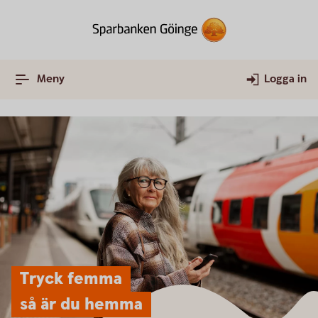
Meny
Logga in
Tryck femma
så är du hemma