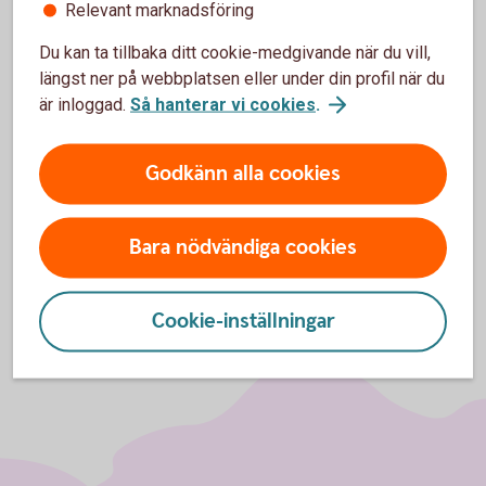
I appen och internetbanken kan du aktivera notiser
Relevant marknadsföring
och få information relaterad till
Du kan ta tillbaka ditt cookie-medgivande när du vill,
valutaväxlingsavgiften när du har gjort en
längst ner på webbplatsen eller under din profil när du
korttransaktion i en annan EES-valuta.
är inloggad.
Så hanterar vi cookies
.
Ta reda på avgift efter köp i annan
EES-valuta
Godkänn alla cookies
Bara nödvändiga cookies
Cookie-inställningar