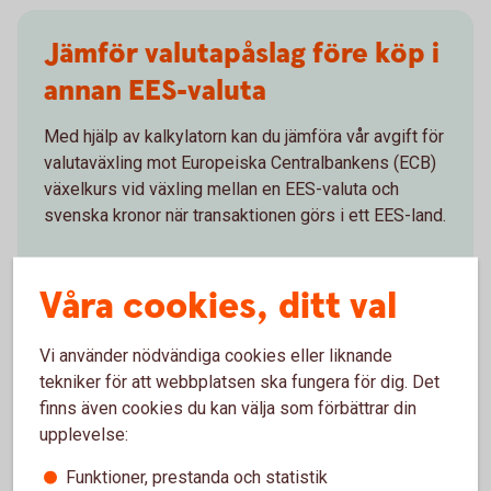
Jämför valutapåslag före köp i
annan EES-valuta
Med hjälp av kalkylatorn kan du jämföra vår avgift för
valutaväxling mot Europeiska Centralbankens (ECB)
växelkurs vid växling mellan en EES-valuta och
svenska kronor när transaktionen görs i ett EES-land.
Räkna på avgift före köp i annan
EES-valuta
Våra cookies, ditt val
Vi använder nödvändiga cookies eller liknande
tekniker för att webbplatsen ska fungera för dig. Det
Ta reda på växlingsavgift efter
finns även cookies du kan välja som förbättrar din
upplevelse:
köp i annan EES-valuta
Funktioner, prestanda och statistik