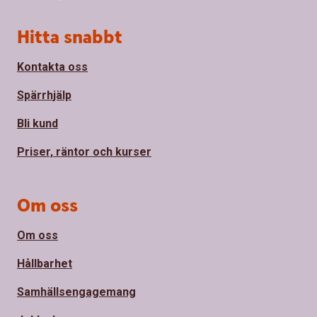
Sidfot
Hitta snabbt
Kontakta oss
Spärrhjälp
Bli kund
Priser, räntor och kurser
Om oss
Om oss
Hållbarhet
Samhällsengagemang