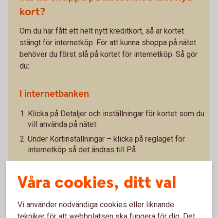
kort?
Om du har fått ett helt nytt kreditkort, så är kortet
stängt för internetköp. För att kunna shoppa på nätet
behöver du först slå på kortet för internetköp. Så gör
du:
I internetbanken
Klicka på Detaljer och inställningar för kortet som du
vill använda på nätet.
Under Kortinställningar – klicka på reglaget för
internetköp så det ändras till På.
I vår app
Våra cookies, ditt val
Klicka på Kortinställningar/Internetköp.
Vi använder nödvändiga cookies eller liknande
Klicka på reglaget för Internetköp så det ändras till
tekniker för att webbplatsen ska fungera för dig. Det