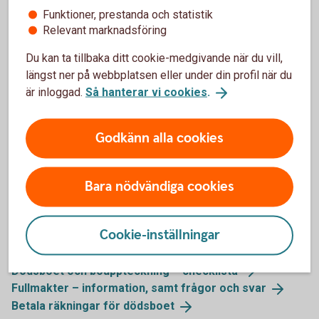
Funktioner, prestanda och statistik
Lösa in utställda checkar/postväxlar/plus- och
Relevant marknadsföring
bankgiroavier med mera till dödsboet
Betala dödsboets skulder
Du kan ta tillbaka ditt cookie-medgivande när du vill,
Fylla i och underteckna Sparbanken Göinge
längst ner på webbplatsen eller under din profil när du
fördelningsblanketter för arvskifte
är inloggad.
Så hanterar vi cookies
.
Godkänn alla cookies
Bara nödvändiga cookies
Dödsbo, bouppteckning och
arvskifte – mer information
Cookie-inställningar
Beställ dödsfallsintyg
(skatteverket.se)
Dödsboet och bouppteckning –
checklista
Fullmakter – information, samt frågor och
svar
Betala räkningar för
dödsboet