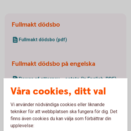
Fullmakt dödsbo
Fullmakt dödsbo (pdf)
Fullmakt dödsbo på engelska
Power of attorney – estate (In English, PDF)
Våra cookies, ditt val
Vi använder nödvändiga cookies eller liknande
tekniker för att webbplatsen ska fungera för dig. Det
Vad kan du göra med fullmakten
finns även cookies du kan välja som förbättrar din
för dödsbo?
upplevelse: