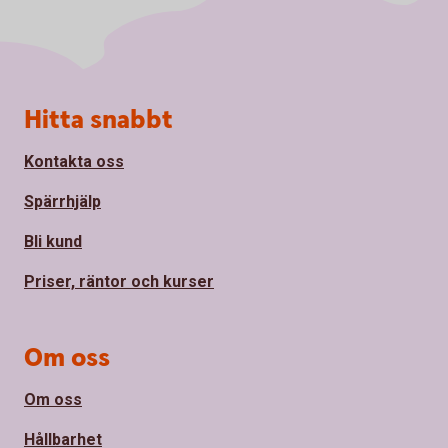
Sidfot
Hitta snabbt
Kontakta oss
Spärrhjälp
Bli kund
Priser, räntor och kurser
Om oss
Om oss
Hållbarhet