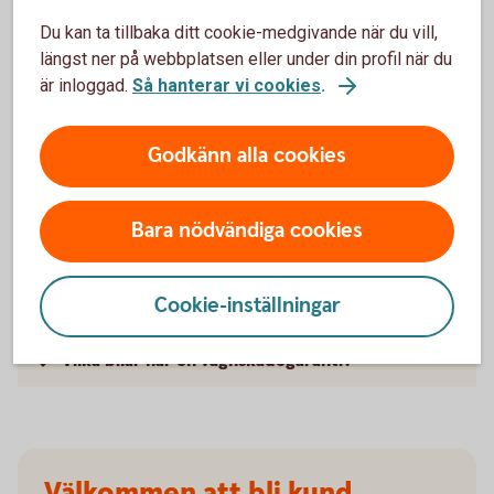
försäkringarna?
Du kan ta tillbaka ditt cookie-medgivande när du vill,
längst ner på webbplatsen eller under din profil när du
När slutar den tidigare ägarens försäkring att
är inloggad.
Så hanterar vi cookies
.
gälla?
Godkänn alla cookies
Om man övningskör och olyckan är framme,
täcker bilförsäkringen då?
Bara nödvändiga cookies
Gäller bilförsäkringen utanför Sverige?
Täcker försäkringen viltolyckor?
Cookie-inställningar
Vilka bilar har en vagnskadegaranti?
Välkommen att bli kund