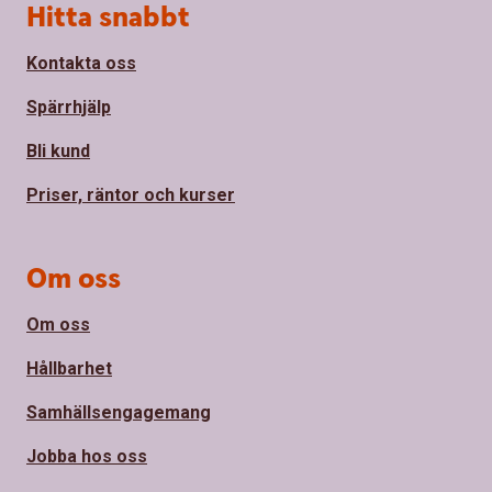
Sidfot
Hitta snabbt
Kontakta oss
Spärrhjälp
Bli kund
Priser, räntor och kurser
Om oss
Om oss
Hållbarhet
Samhällsengagemang
Jobba hos oss