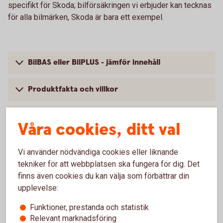
specifikt för Skoda; bilförsäkringen vi erbjuder kan tecknas
för alla bilmärken, Skoda är bara ett exempel.
BilBAS eller BilPLUS - jämför innehåll
Produktfakta och villkor
Så mycket kostar din bilförsäkring
Våra cookies, ditt val
Vi använder nödvändiga cookies eller liknande
tekniker för att webbplatsen ska fungera för dig. Det
Vanliga frågor om att försäkra
finns även cookies du kan välja som förbättrar din
upplevelse:
Skoda
Funktioner, prestanda och statistik
Trafik, hel och halv – vad är det för skillnad på
Relevant marknadsföring