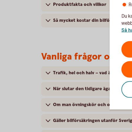
Produktfakta och villkor
R
Du ka
Så mycket kostar din bilförsäkring
webbp
Så h
Vanliga frågor om at
Trafik, hel och halv – vad är det för
När slutar den tidigare ägarens försä
Om man övningskör och olyckan är f
Gäller bilförsäkringen utanför Sveri