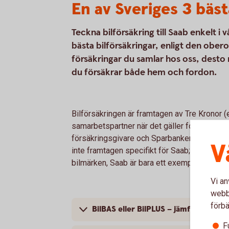
En av Sveriges 3 bäst
Teckna bilförsäkring till Saab enkelt i 
bästa bilförsäkringar, enligt den obe
försäkringar du samlar hos oss, desto 
du försäkrar både hem och fordon.
Bilförsäkringen är framtagen av Tre Kronor 
samarbetspartner när det gäller fordonsförsä
försäkringsgivare och Sparbanken Göinge är 
V
inte framtagen specifikt för Saab; bilförsäkr
bilmärken, Saab är bara ett exempel.
Vi an
webbp
förbä
BilBAS eller BilPLUS – jämför innehål
F