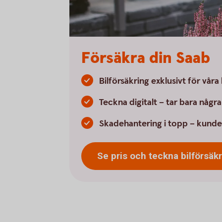
Försäkra din Saab
Bilförsäkring exklusivt för vår
Teckna digitalt – tar bara någr
Skadehantering i topp – kunde
Se pris och teckna
bilförsäk