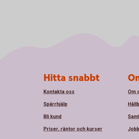
Sidfot
Hitta snabbt
Om
Kontakta oss
Om 
Spärrhjälp
Håll
Bli kund
Sam
Priser, räntor och kurser
Jobb