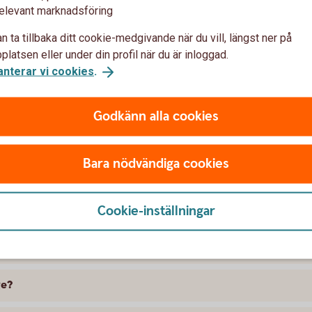
elevant marknadsföring
n ta tillbaka ditt cookie-medgivande när du vill, längst ner på
latsen eller under din profil när du är inloggad.
anterar vi cookies
.
Godkänn alla cookies
t försäkra Saab
Bara nödvändiga cookies
 skillnad på försäkringarna?
Cookie-inställningar
kring att gälla?
ramme, täcker bilförsäkringen då?
ge?