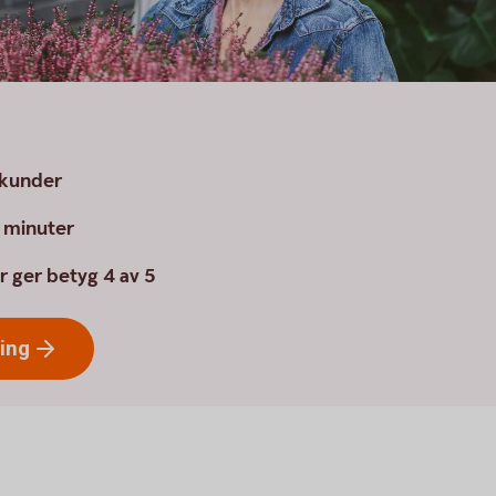
a kunder
a minuter
r ger betyg 4 av 5
ring