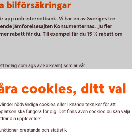
a bilförsäkringar
vår app och internetbank. Vi har en av Sveriges tre
roende jämförelsesajten Konsumenternas. Ju fler
mer rabatt får du. Till exempel får du 15 % rabatt om
(ett bolag som ägs av Folksam) som är vår
kringar. Tre Kronor Försäkring AB är
försäkringsförmedlare. Bilförsäkringen är
åra cookies, ditt val
ingen vi erbjuder kan tecknas för alla
vänder nödvändiga cookies eller liknande tekniker för att
latsen ska fungera för dig. Det finns även cookies du kan välj
ttrar din upplevelse:
l
unktioner, prestanda och statistik