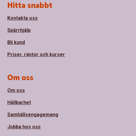
Sidfot
Hitta snabbt
Kontakta oss
Spärrhjälp
Bli kund
Priser, räntor och kurser
Om oss
Om oss
Hållbarhet
Samhällsengagemang
Jobba hos oss