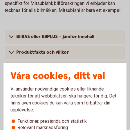
specifikt för Mitsubishi; bilförsäkringen vi erbjuder kan
tecknas för alla bilmärken, Mitsubishi är bara ett exempel.
BilBAS eller BilPLUS – jämför innehåll
Produktfakta och villkor
Så mycket kostar din bilförsäkring
Våra cookies, ditt val
Vi använder nödvändiga cookies eller liknande
tekniker för att webbplatsen ska fungera för dig. Det
Vanliga frågor om att försäkra
finns även cookies du kan välja som förbättrar din
upplevelse:
Mitsubishi
Funktioner, prestanda och statistik
Relevant marknadsföring
Trafik, hel och halv – vad är det för skillnad på