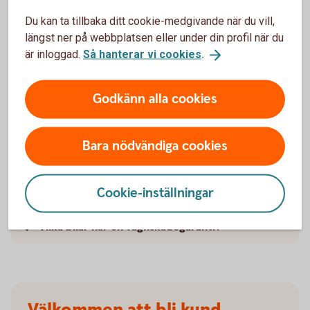
försäkringarna?
Du kan ta tillbaka ditt cookie-medgivande när du vill,
längst ner på webbplatsen eller under din profil när du
När slutar den tidigare ägarens försäkring att
är inloggad.
Så hanterar vi cookies
.
gälla?
Godkänn alla cookies
Om man övningskör och olyckan är framme,
täcker bilförsäkringen då?
Bara nödvändiga cookies
Gäller bilförsäkringen utanför Sverige?
Täcker försäkringen viltolyckor?
Cookie-inställningar
Vilka bilar har en vagnskadegaranti?