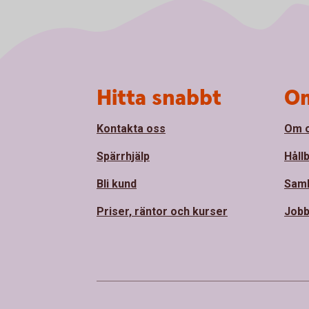
Sidfot
Hitta snabbt
Om
Kontakta oss
Om 
Spärrhjälp
Håll
Bli kund
Sam
Priser, räntor och kurser
Jobb