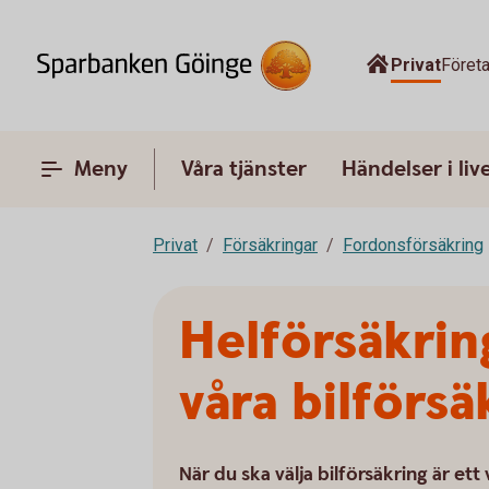
Privat
Föret
Meny
Våra tjänster
Händelser i liv
Privat
Försäkringar
Fordonsförsäkring
Helförsäkrin
våra bilförsä
När du ska välja bilförsäkring är ett