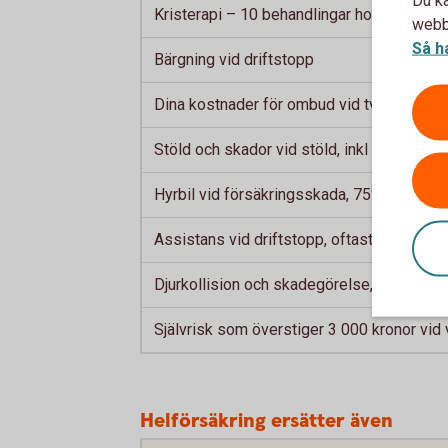
Kristerapi – 10 behandlingar hos psykolo
webbp
Så h
Bärgning vid driftstopp
Dina kostnader för ombud vid tvist
Stöld och skador vid stöld, inkl stöld av lj
Hyrbil vid försäkringsskada, 75% av kostn
Assistans vid driftstopp, oftast inom en 
Djurkollision och skadegörelse, 3 000 krono
Självrisk som överstiger 3 000 kronor vid
Helförsäkring ersätter även