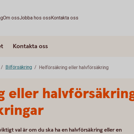
ag
Om oss
Jobba hos oss
Kontakta oss
et
Kontakta oss
Bilförsäkring
Helförsäkring eller halvförsäkring
g eller halvförsäkri
kringar
 viktigt val är om du ska ha en halvförsäkring eller en