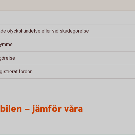
ande olyckshändelse eller vid skadegörelse
trymme
egörelse
gistrerat fordon
 bilen – jämför våra