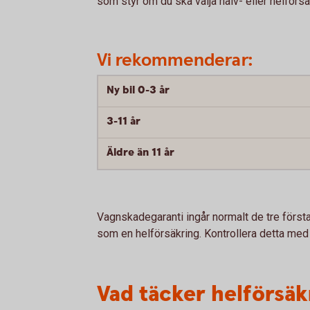
som styr om du ska välja halv- eller helförsä
Vi rekommenderar:
Ny bil 0-3 år
3-11 år
Äldre än 11 år
Vagnskadegaranti ingår normalt de tre först
som en helförsäkring. Kontrollera detta med å
Vad täcker helförsäk