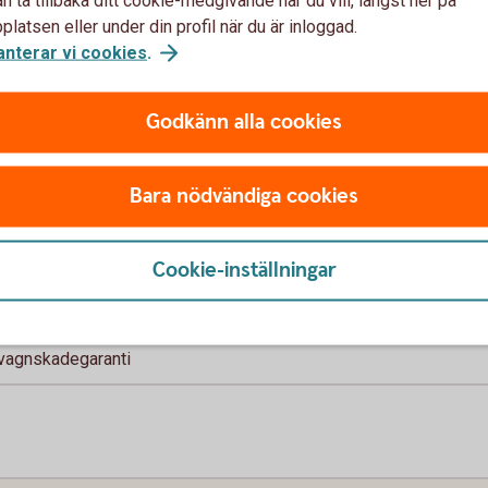
g/terapeut
latsen eller under din profil när du är inloggad.
anterar vi cookies
.
Godkänn alla cookies
ud- och bildutrustning
Bara nödvändiga cookies
ad i max 75 dagar
timme
Cookie-inställningar
r till reparation
 vagnskadegaranti