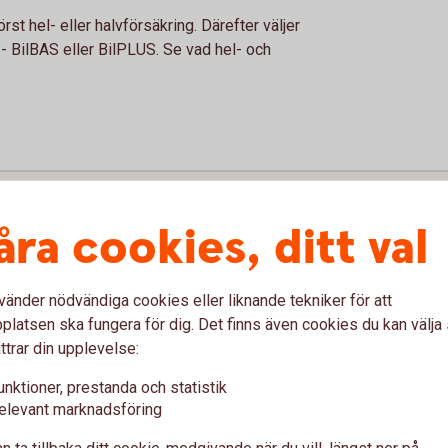
rst hel- eller halvförsäkring. Därefter väljer
- BilBAS eller BilPLUS. Se vad hel- och
åra cookies, ditt val
vänder nödvändiga cookies eller liknande tekniker för att
latsen ska fungera för dig. Det finns även cookies du kan välj
ttrar din upplevelse:
unktioner, prestanda och statistik
elevant marknadsföring
fordon
n ta tillbaka ditt cookie-medgivande när du vill, längst ner på