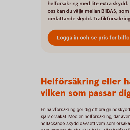
helförsäkring med lite extra skydd.
oss kan du välja mellan BilBAS, so
omfattande skydd. Trafikförsäkring
Logga in och se pris för
bilf
Helförsäkring eller 
vilken som passar di
En halvförsäkring ger dig ett bra grundskyd
själv orsakat. Med en helförsäkring, där även
heltäckande skydd oavsett vem som orsakat 