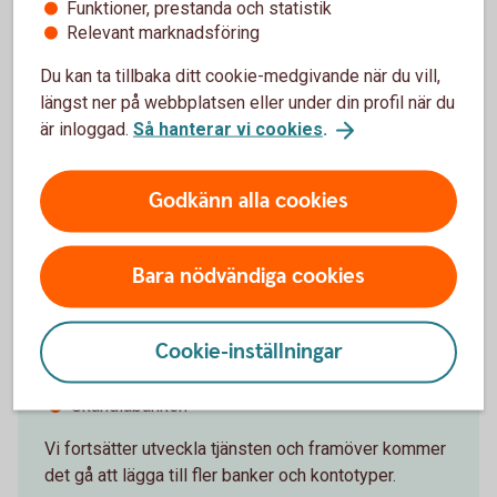
legitimera dig hos den andra banken var sjätte
Funktioner, prestanda och statistik
månad.
Relevant marknadsföring
Du kan ta tillbaka ditt cookie-medgivande när du vill,
längst ner på webbplatsen eller under din profil när du
är inloggad.
Så hanterar vi cookies
.
Vilka banker kan du lägga till?
Godkänn alla cookies
I dagsläget går det att lägga till transaktionskonton
hos dessa banker:
Bara nödvändiga cookies
Handelsbanken
ICA Banken
Cookie-inställningar
Nordea
SEB
Skandiabanken
Vi fortsätter utveckla tjänsten och framöver kommer
det gå att lägga till fler banker och kontotyper.