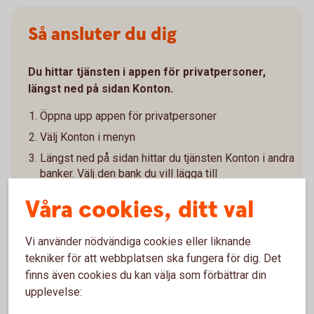
Så ansluter du dig
Du hittar tjänsten i appen för privatpersoner,
längst ned på sidan Konton.
Öppna upp appen för privatpersoner
Välj Konton i menyn
Längst ned på sidan hittar du tjänsten Konton i andra
banker. Välj den bank du vill lägga till
Ge ditt samtycke och godkänn villkoren
Våra cookies, ditt val
Legitimera dig hos den andra banken
Vänta medan vi hämtar dina konton och transaktioner
Vi använder nödvändiga cookies eller liknande
från den andra banken
tekniker för att webbplatsen ska fungera för dig. Det
Välj vilka konton du vill visa
finns även cookies du kan välja som förbättrar din
upplevelse:
För att hålla informationen uppdaterad behöver du