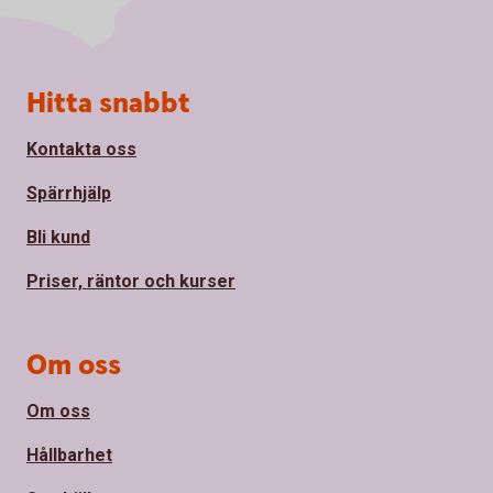
Sidfot
Hitta snabbt
Kontakta oss
Spärrhjälp
Bli kund
Priser, räntor och kurser
Om oss
Om oss
Hållbarhet