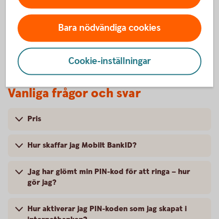
anslutning krävs. Läs mer i snabbvalsguiden.)
Bara nödvändiga cookies
Kundtjänst
Snabbvalsguide
Cookie-inställningar
Vanliga frågor och svar
Pris
Hur skaffar jag Mobilt BankID?
Jag har glömt min PIN-kod för att ringa – hur
gör jag?
Hur aktiverar jag PIN-koden som jag skapat i