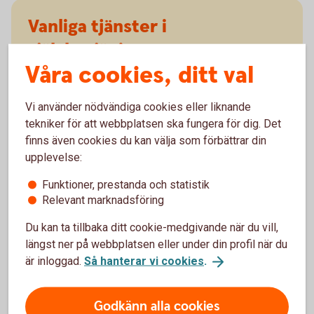
Vanliga tjänster i
självbetjäningen
Våra cookies, ditt val
Vanliga tjänster i självbetjäningen är att kolla saldo,
göra överföringar och ladda kontantkortet till
Vi använder nödvändiga cookies eller liknande
mobilen. Välj att gå direkt till den tjänst du är
tekniker för att webbplatsen ska fungera för dig. Det
intresserad av genom att trycka:
finns även cookies du kan välja som förbättrar din
upplevelse:
10# Tillgängligt belopp (inklusive eventuell
kontokredit)
Funktioner, prestanda och statistik
12# Senaste transaktioner
Relevant marknadsföring
16# För belopp till konto, ej bokförda (pengar på
väg till kontot)
Du kan ta tillbaka ditt cookie-medgivande när du vill,
20# Överföring mellan egna och gemensamma
längst ner på webbplatsen eller under din profil när du
konton
är inloggad.
Så hanterar vi cookies
.
20# Överföring till annans konto inom banken
(Särskild anslutning krävs. Läs mer i
snabbvalsguiden.)
Godkänn alla cookies
73# Ladda kontantkort till mobiltelefon (Särskild