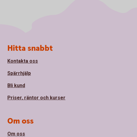
Sidfot
Hitta snabbt
Kontakta oss
Spärrhjälp
Bli kund
Priser, räntor och kurser
Om oss
Om oss