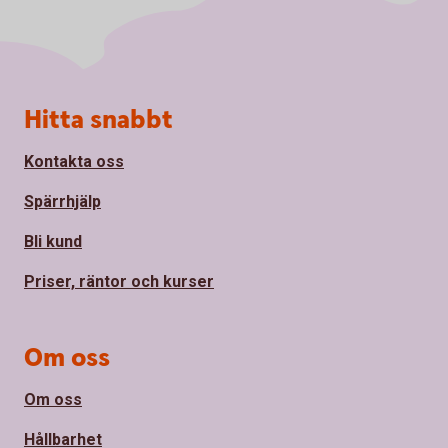
Sidfot
Hitta snabbt
Kontakta oss
Spärrhjälp
Bli kund
Priser, räntor och kurser
Om oss
Om oss
Hållbarhet