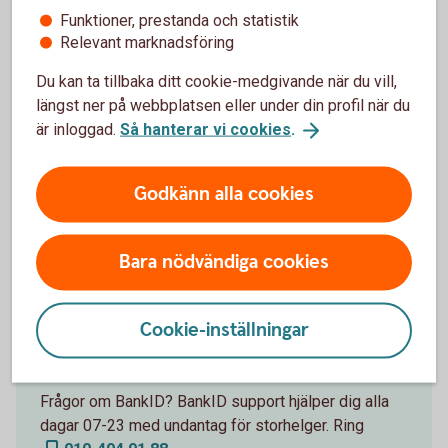
Funktioner, prestanda och statistik
Kontakta oss
Relevant marknadsföring
Du kan ta tillbaka ditt cookie-medgivande när du vill,
längst ner på webbplatsen eller under din profil när du
Digital Support
är inloggad.
Så hanterar vi cookies
.
Vi finns här för dig. Du når vår digitala support på
0771-97 75 12
. Öppet måndag-fredag 08.00-
Godkänn alla cookies
20.00, lördag-söndag 08.00-18.00 (stängt
storhelger).
Bara nödvändiga cookies
Cookie-inställningar
BankID support
Frågor om BankID? BankID support hjälper dig alla
dagar 07-23 med undantag för storhelger. Ring