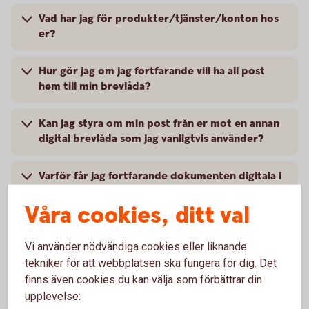
Vad har jag för produkter/tjänster/konton hos
er?
Hur gör jag om jag fortfarande vill ha all post
hem till min brevlåda?
Kan jag styra om min post från er mot en annan
digital brevlåda som jag vanligtvis använder?
Varför får jag fortfarande dokumenten digitala i
min internetbank fastän jag valt postal
distribution?
Våra cookies, ditt val
Hur stänger jag av det postala utskicket vid
Vi använder nödvändiga cookies eller liknande
bolagshändelser?
tekniker för att webbplatsen ska fungera för dig. Det
finns även cookies du kan välja som förbättrar din
upplevelse: