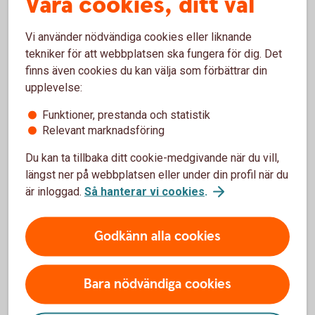
Våra cookies, ditt val
Juridisk
hjälp
Vi använder nödvändiga cookies eller liknande
tekniker för att webbplatsen ska fungera för dig. Det
finns även cookies du kan välja som förbättrar din
upplevelse:
Fler sätt att hjälpa ditt barn
Funktioner, prestanda och statistik
Det finns flera sätt att hjälpa ditt barn köpa bostad,
Relevant marknadsföring
till exempel att bidra till kontantinsatsen eller äga
Du kan ta tillbaka ditt cookie-medgivande när du vill,
lägenheten tillsammans.
längst ner på webbplatsen eller under din profil när du
är inloggad.
Så hanterar vi cookies
.
Så hjälper du ditt barn köpa
bostad
Godkänn alla cookies
Bara nödvändiga cookies
Bli medlåntagare och låna