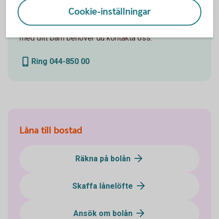
tillsammans med ditt barn
Cookie-inställningar
För att få ett lånelöfte när du vill låna tillsammans
med ditt barn behöver du kontakta oss.
Ring 044-850 00
Låna till bostad
Räkna på bolån
Skaffa lånelöfte
Ansök om bolån