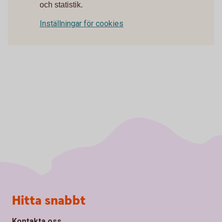
och statistik.
Inställningar för cookies
Sidfot
Hitta snabbt
Kontakta oss