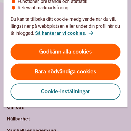
Funktioner, prestanda och statistik
Relevant marknadsföring
Du kan ta tillbaka ditt cookie-medgivande när du vill,
Sidfot
Hitta snabbt
längst ner på webbplatsen eller under din profil när du
är inloggad.
Så hanterar vi cookies
.
Kontakta oss
Spärrhjälp
Godkänn alla cookies
Bli kund
Bara nödvändiga cookies
Priser, räntor och kurser
Cookie-inställningar
Om oss
Om oss
Hållbarhet
Samhällsengagemang