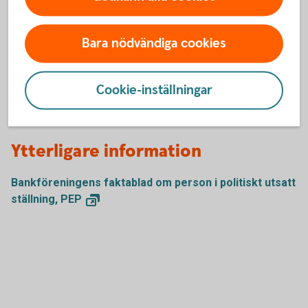
Om kunden är ett företag måste banken kontrollera vem
Bara nödvändiga cookies
som direkt eller indirekt, själv eller tillsammans med
närstående, utövar den yttersta kontrollen över företaget
och om denna person har en politiskt utsatt ställning, eller
Cookie-inställningar
har en familjemedlem eller känd medarbetare i sådan
ställning.
Ytterligare information
Bankföreningens faktablad om person i politiskt utsatt
ställning,
PEP