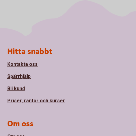
Sidfot
Hitta snabbt
Kontakta oss
Spärrhjälp
Bli kund
Priser, räntor och kurser
Om oss