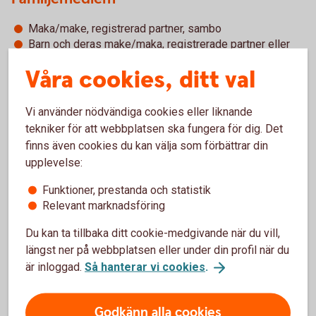
Maka/make, registrerad partner, sambo
Barn och deras make/maka, registrerade partner eller
sambo
Våra cookies, ditt val
Föräldrar
Vi använder nödvändiga cookies eller liknande
Känd medarbetare
tekniker för att webbplatsen ska fungera för dig. Det
finns även cookies du kan välja som förbättrar din
Person som gemensamt med en person i politiskt
utsatt ställning äger eller på annat sätt har
upplevelse:
bestämmande inflytande över ett företag.
Funktioner, prestanda och statistik
Person som på annat sätt har eller har haft nära
Relevant marknadsföring
förbindelse med en person i politiskt utsatt ställning.
Det behöver inte vara fråga om en affärsförbindelse.
Du kan ta tillbaka ditt cookie-medgivande när du vill,
Person som ensam äger eller utövar inflytande över ett
längst ner på webbplatsen eller under din profil när du
företag som egentligen har bildats till förmån för en
är inloggad.
Så hanterar vi cookies
.
person i politiskt utsatt ställning.
Företag
Godkänn alla cookies