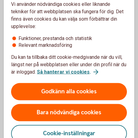
Vi använder nödvändiga cookies eller liknande
Behöver jag bli kund hos er för att kunna se
tekniker för att webbplatsen ska fungera för dig. Det
dokumenten?
finns även cookies du kan välja som förbättrar din
upplevelse:
Kan jag få min lönespecifikation till andra
digitala brevlådor?
Funktioner, prestanda och statistik
Relevant marknadsföring
Kan ni e-posta de digitala
Du kan ta tillbaka ditt cookie-medgivande när du vill,
utbetalningsdokumenten?
längst ner på webbplatsen eller under din profil när du
är inloggad.
Så hanterar vi cookies
.
Hur får jag tag på digitala utbetalningsdokument
som är äldre än 18 månader?
Godkänn alla cookies
Jag är kund i Nordea och hittar inte mina
digitala dokument?
Bara nödvändiga cookies
Det saknas information eller är fel informationen
på mitt lönebesked?
Cookie-inställningar