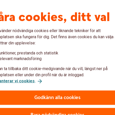
siffror
)
 berörda bankernas
åra cookies, ditt val
vänder nödvändiga cookies eller liknande tekniker för att
latsen ska fungera för dig. Det finns även cookies du kan välj
t och därefter
ttrar din upplevelse:
 tecken (till exempel streck
Så skriver du bank
unktioner, prestanda och statistik
elevant marknadsföring
iffror fyller du på med
CCCCC0KKKKKKKKK
umret. Hos vissa banker
(5 siffror i clearingnumret, 
n ta tillbaka ditt cookie-medgivande när du vill, längst ner på
-
totalt 15 siffror
).
latsen eller under din profil när du är inloggad.
anterar vi cookies
.
Godkänn alla cookies
tal banker – ta bort femte siffran i
Bara nödvändiga cookies