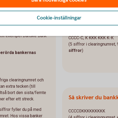
Cookie-inställningar
anker?
Exempel på hur vå
, till exempel Danske Bank
CCCC-C, K KKK KKK K-K
(5 siffror i clearingnumret,
siffror
)
 berörda bankernas
ffriga clearingnumret och
an extra tecken (till
alltså bort den sista/femte
Så skriver du bank
er efter ett streck.
iffror fyller du på med
CCCC0KKKKKKKKK
umret. Hos vissa banker
(4 siffror i clearingnumret, 