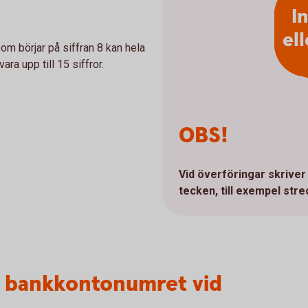
I
el
m börjar på siffran 8 kan hela
ra upp till 15 siffror.
OBS!
Vid överföringar skriver 
tecken, till exempel stre
iva bankkontonumret vid