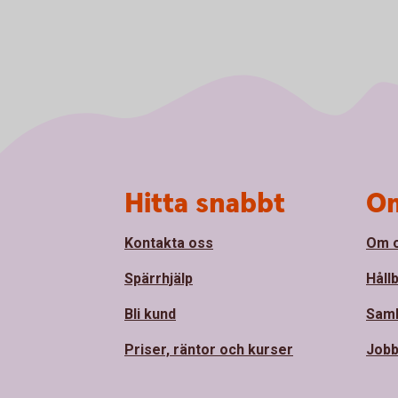
Sidfot
Hitta snabbt
Om
Kontakta oss
Om 
Spärrhjälp
Håll
Bli kund
Sam
Priser, räntor och kurser
Jobb