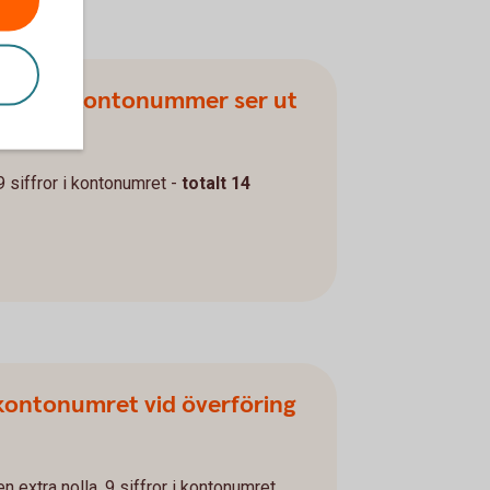
ra bankkontonummer ser ut
 9 siffror i kontonumret -
totalt 14
kontonumret vid överföring
en extra nolla, 9 siffror i kontonumret