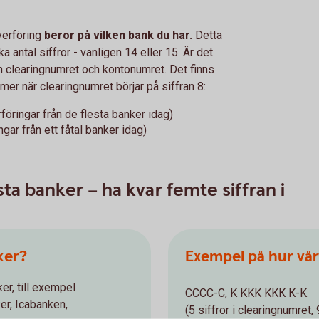
verföring
beror på vilken bank du har.
Detta
 antal siffror - vanligen 14 eller 15. Är det
an clearingnumret och kontonumret. Det finns
er när clearingnumret börjar på siffran 8:
föringar från de flesta banker idag)
ngar från ett fåtal banker idag)
sta banker – ha kvar femte siffran i
ker?
Exempel på hur vå
ker, till exempel
CCCC-C, K KKK KKK K-K
r, Icabanken,
(5 siffror i clearingnumret,