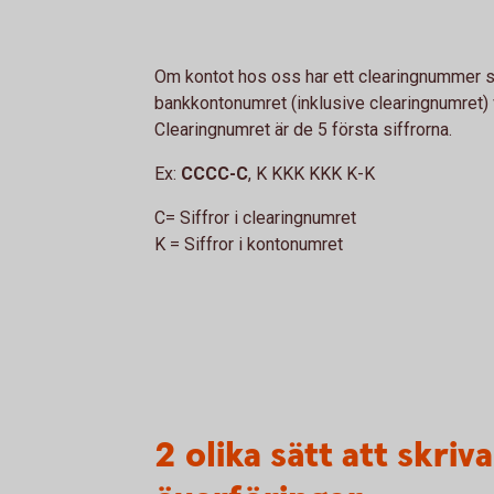
Om kontot hos oss har ett clearingnummer so
bankkontonumret (inklusive clearingnumret) va
Clearingnumret är de 5 första siffrorna.
Ex:
CCCC-C
, K KKK KKK K-K
C= Siffror i clearingnumret
K = Siffror i kontonumret
2 olika sätt att skr