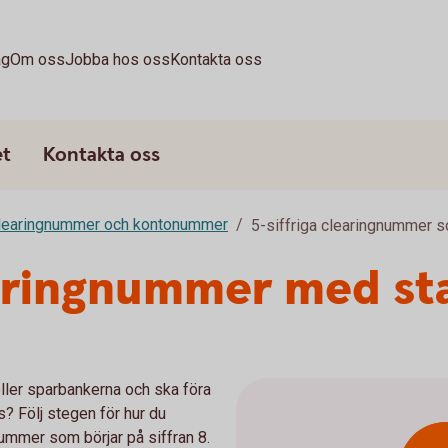
ag
Om oss
Jobba hos oss
Kontakta oss
et
Kontakta oss
learingnummer och kontonummer
5-siffriga clearingnummer so
earingnummer med sta
ler sparbankerna och ska föra
? Följ stegen för hur du
mmer som börjar på siffran 8.