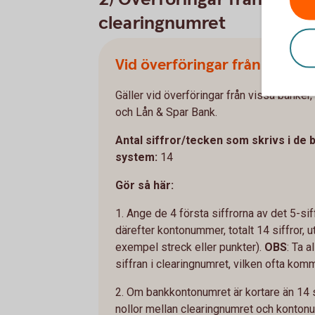
clearingnumret
Vid överföringar från vilka b
Gäller vid överföringar från vissa banker
och Lån & Spar Bank.
Antal siffror/tecken som skrivs i de
system:
14
Gör så här:
1. Ange de 4 första siffrorna av det 5-si
därefter kontonummer, totalt 14 siffror, ut
exempel streck eller punkter).
OBS
: Ta 
siffran i clearingnumret, vilken ofta komm
2. Om bankkontonumret är kortare än 14 s
nollor mellan clearingnumret och konton