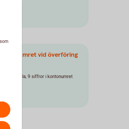
a som
kontonumret vid överföring
en extra nolla, 9 siffror i kontonumret