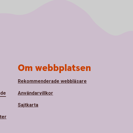
Om webbplatsen
Rekommenderade webbläsare
nde
Användarvillkor
Sajtkarta
ter