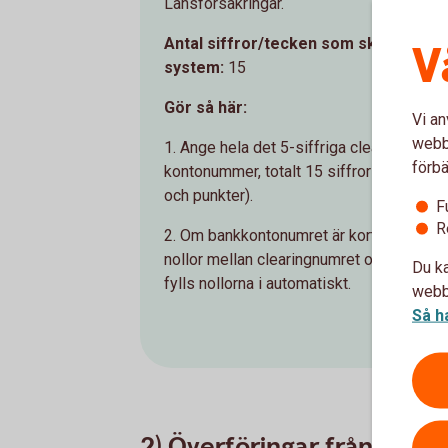
Länsförsäkringar.
Antal siffror/tecken som skrivs i de
V
system:
15
Gör så här:
Vi an
webbp
1. Ange hela det 5-siffriga clearingnumre
förbä
kontonummer, totalt 15 siffror utan extra
och punkter).
F
R
2. Om bankkontonumret är kortare än 15 s
nollor mellan clearingnumret och konton
Du ka
fylls nollorna i automatiskt.
webbp
Så h
2) Överföringar från ett få