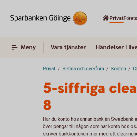
Privat
Föret
Meny
Våra tjänster
Händelser i liv
Privat
Betala och överföra
Konton
C
5-siffriga cl
8
Har du konto hos annan bank än Swedbank el
över pengar till någon som har konto hos oss
skriver bankkontonummer med ett clearingnu