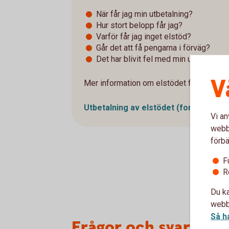
När får jag min utbetalning?
Hur stort belopp får jag?
Varför får jag inget elstöd?
Går det att få pengarna i förväg?
Det har blivit fel med min utbetalning,
V
Mer information om elstödet finns på F
Utbetalning av elstödet
(forsakrings
Vi an
webbp
förbä
F
R
Du ka
webbp
Så h
Frågor och svar om 