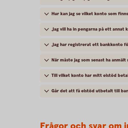
Hur kan jag se vilket konto som fin
Jag vill ha in pengarna på ett annat
Jag har registrerat ett bankkonto fö
När måste jag som senast ha anmält
Till vilket konto har mitt elstöd beta
Går det att få elstöd utbetalt till 
Frågor och svar om i