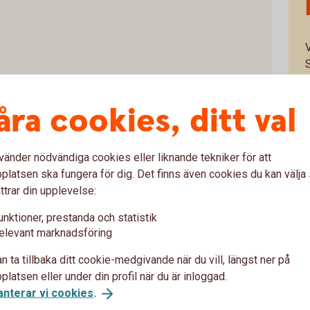
 hur gör jag?
åra cookies, ditt val
örsäkringskassans webbplats.
kassan.se)
vänder nödvändiga cookies eller liknande tekniker för att
latsen ska fungera för dig. Det finns även cookies du kan välj
ttrar din upplevelse:
unktioner, prestanda och statistik
elevant marknadsföring
n ta tillbaka ditt cookie-medgivande när du vill, längst ner på
latsen eller under din profil när du är inloggad.
anterar vi cookies
.
Swedbanks kontoregister