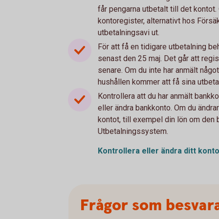
får pengarna utbetalt till det kontot
kontoregister, alternativt hos För
utbetalningsavi ut.
För att få en tidigare utbetalning be
senast den 25 maj. Det går att regis
senare. Om du inte har anmält något 
hushållen kommer att få sina utbetal
Kontrollera att du har anmält bankkon
eller ändra bankkonto. Om du ändrar 
kontot, till exempel din lön om den
Utbetalningssystem.
Kontrollera eller ändra ditt konto
Frågor som besvara