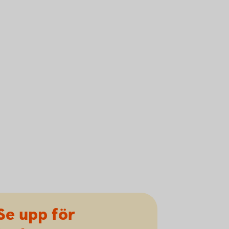
Se upp för