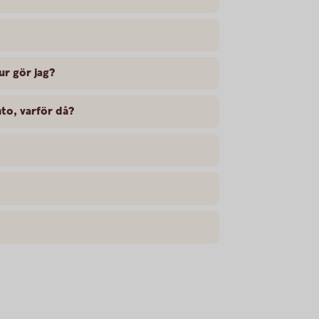
ur gör jag?
nto, varför då?