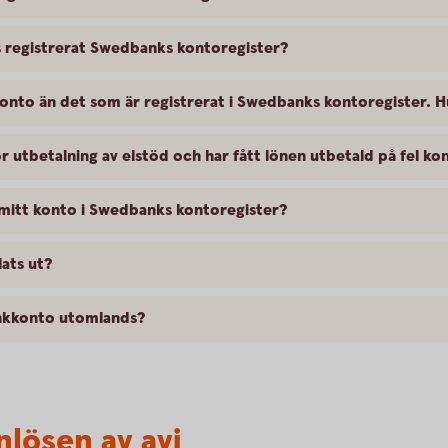
ns registrerat Swedbanks kontoregister?
 konto än det som är registrerat i Swedbanks kontoregister. H
r utbetalning av elstöd och har fått lönen utbetald på fel ko
 mitt konto i Swedbanks kontoregister?
lats ut?
bankkonto utomlands?
nlösen av avi