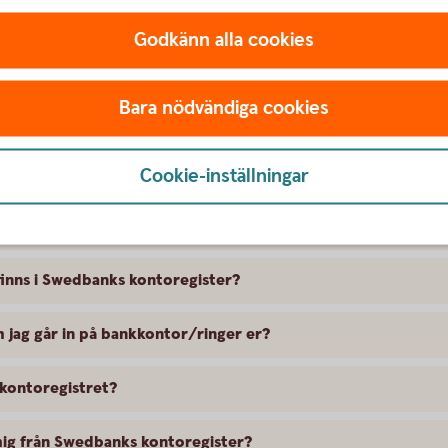
Godkänn alla cookies
?
Bara nödvändiga cookies
edbank eller sparbankerna för att kunna få elstödet utbetalt?
 i Swedbanks kontoregister?
Cookie-inställningar
finns i Swedbanks kontoregister?
 jag går in på bankkontor/ringer er?
 kontoregistret?
 mig från Swedbanks kontoregister?