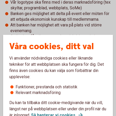
Vår logotype ska finns med i deras marknadsföring (tex
skyltar, programblad, webbplats, SoMe)
Banken ges möjlighet att delta på event eller möten för
att erbjuda ekonomisk kunskap till medlemmarna.
Att banken har möjlighet att vara på plats vid större
evenemang.
Att banken får nämna samarbete/aktiviteter i sin
marknadsföring.
Våra cookies, ditt val
Det ska finnas en motprestation som alltid minst ska
motsvara avtalsbeloppet.
Vi använder nödvändiga cookies eller liknande
tekniker för att webbplatsen ska fungera för dig. Det
finns även cookies du kan välja som förbättrar din
upplevelse:
Funktioner, prestanda och statistik
Gör din
Relevant marknadsföring
sponsrings-
ansök här!
Du kan ta tillbaka ditt cookie-medgivande när du vill,
längst ner på webbplatsen eller under din profil när du
är inloggad.
Så hanterar vi cookies
.