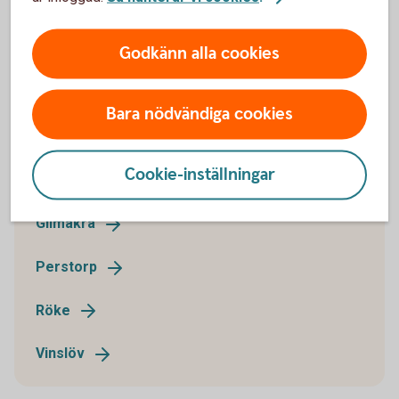
Godkänn alla cookies
Välj det kontor som du vill skicka din
Bara nödvändiga cookies
ansökan till:
Cookie-inställningar
Farstorp
Glimåkra
Perstorp
Röke
Vinslöv