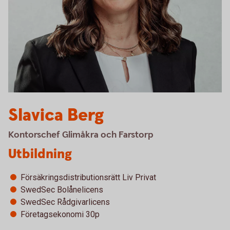
Slavica Berg
Kontorschef Glimåkra och Farstorp
Utbildning
Försäkringsdistributionsrätt Liv Privat
SwedSec Bolånelicens
SwedSec Rådgivarlicens
Företagsekonomi 30p