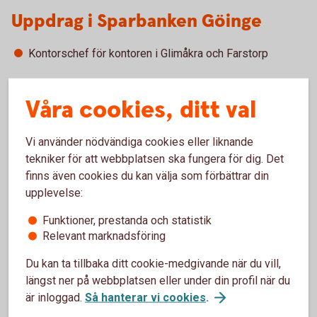
Uppdrag i Sparbanken Göinge
Kontorschef för kontoren i Glimåkra och Farstorp
Arbetslivserfarenhet
Våra cookies, ditt val
Kontorschef, Sparbanken Göinge 2020-
Vi använder nödvändiga cookies eller liknande
Företagsrådgivare, Sparbanken Göinge 2016-2020
tekniker för att webbplatsen ska fungera för dig. Det
Olika roller i Sparbanken Skåne, Kundtjänstrådgivare,
finns även cookies du kan välja som förbättrar din
Privatrådgivare, Företagsrådgivare och Stf
upplevelse:
kontorschef 1999-2016
Exportavdelningen, Cleanosol AB 1998
Funktioner, prestanda och statistik
Inköpare, fakturering, kundreskontra, Suwi Verktyg AB
Relevant marknadsföring
1995-1997
Du kan ta tillbaka ditt cookie-medgivande när du vill,
Tolk, Flyktingförläggning 1993-1995
längst ner på webbplatsen eller under din profil när du
är inloggad.
Så hanterar vi cookies
.