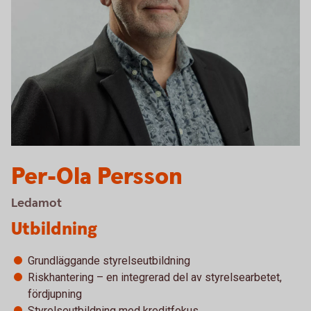
Per-Ola Persson
Ledamot
Utbildning
Grundläggande styrelseutbildning
Riskhantering – en integrerad del av styrelsearbetet,
fördjupning
Styrelseutbildning med kreditfokus