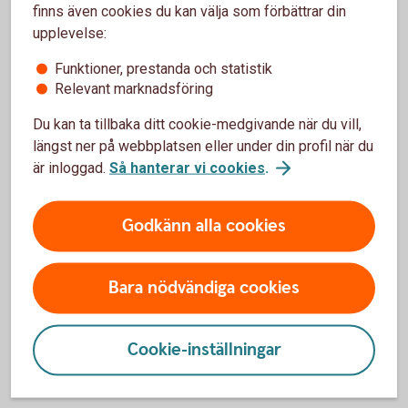
finns även cookies du kan välja som förbättrar din
Arbetslivserfarenhet
upplevelse:
Funktioner, prestanda och statistik
Link Visualisering AB, Enthed Animaton AB företagare
Relevant marknadsföring
och delägare.
Talking Pictures AB VD och delägare
Du kan ta tillbaka ditt cookie-medgivande när du vill,
Cliff Design AB Olika befattningar: tf VD,
längst ner på webbplatsen eller under din profil när du
Försäljningschef
är inloggad.
Så hanterar vi cookies
.
Energimannen AB Delägare och VD
Persson & Partners AB Ägare och VD
EasyServ Sweden AB grundare, delägare och VD.
Godkänn alla cookies
Andra uppdrag
Bara nödvändiga cookies
Styrelseledamot i de bolag jag är/varit verksam i
Cookie-inställningar