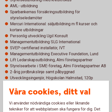
AML- utbildning
Sparbankernas försäkringsutbildning för
styrelseledamöter
Mercuri International: säljutbildning m fl kurser och
kortare utbildningar
Personlig utveckling Ugil Konsult
Managementutbildning SLG International
SVEP-certifierad installatör, IVT
Managementutbildning Executive Foundation, Lund
Lift Ledarskapsutbildning, Almi företagspartner
Styrelsearbete i SME-företag, Almi Företagspartner AB
2-årig jordbrukslinje samt påbyggnad
Utvecklingsingenjör, Högskolan Halmstad, 120p
Våra cookies, ditt val
Uppdrag i Sparbanken Göinge
Vi använder nödvändiga cookies eller liknande
Ledamot i styrelsen
tekniker för att webbplatsen ska fungera för dig. Det