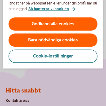
längst ner på webbplatsen eller under din profil när du
Har varit mentor för ”Mentor Sverige” och för
är inloggad.
Så hanterar vi cookies
.
universitetsstuderande ungdomar i Lund.
Godkänn alla cookies
Bara nödvändiga cookies
Cookie-inställningar
Sidfot
Hitta snabbt
Kontakta oss