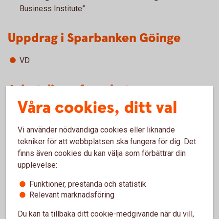
Business Institute”
Uppdrag i Sparbanken Göinge
VD
Arbetslivserfarenhet
Våra cookies, ditt val
VD, Sparbanken Göinge AB sedan 2020
Risk- and capital manager, SEB 2010—2020
Vi använder nödvändiga cookies eller liknande
Distriktschef Södra Halland, SEB 2008—2010
tekniker för att webbplatsen ska fungera för dig. Det
Distriktschef Blekinge/Östra Skåne, SEB 2001—2008
finns även cookies du kan välja som förbättrar din
Kontorschef Hässleholm, SEB 2000—2001
upplevelse:
Olika roller i Föreningsbanken/ FöreningsSparbanken
och Swedbank, 1986—2000
Funktioner, prestanda och statistik
Relevant marknadsföring
Andra uppdrag
Du kan ta tillbaka ditt cookie-medgivande när du vill,