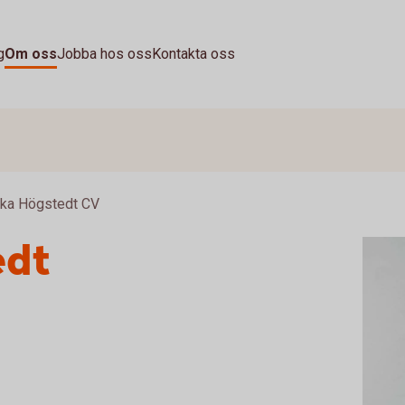
g
Om oss
Jobba hos oss
Kontakta oss
ika Högstedt CV
edt