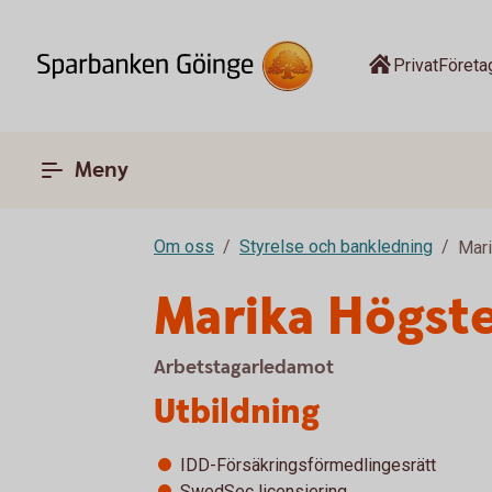
Privat
Företa
Meny
Om oss
Styrelse och bankledning
Mar
Marika Högst
Arbetstagarledamot
Utbildning
IDD-Försäkringsförmedlingesrätt
SwedSec licensiering