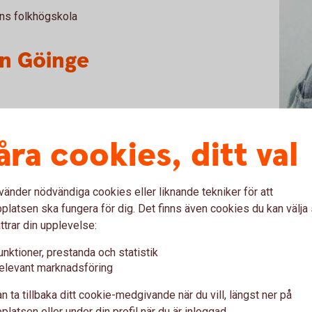
ens folkhögskola
n Göinge
åra cookies, ditt val
 2023-
14-2023
vänder nödvändiga cookies eller liknande tekniker för att
2010-2014
latsen ska fungera för dig. Det finns även cookies du kan välj
sby
ttrar din upplevelse:
ebyrå
unktioner, prestanda och statistik
-2006
elevant marknadsföring
ialisterna i Kristianstad
Skåne Resebyrå
n ta tillbaka ditt cookie-medgivande när du vill, längst ner på
ne Resebyrå
latsen eller under din profil när du är inloggad.