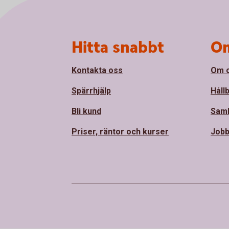
Sidfot
Hitta snabbt
Om
Kontakta oss
Om 
Spärrhjälp
Håll
Bli kund
Sam
Priser, räntor och kurser
Jobb