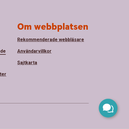
Om webbplatsen
Rekommenderade webbläsare
nde
Användarvillkor
Sajtkarta
ter