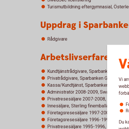
Turismutbildning eftergymnasial, Österl
Uppdrag i Sparbanke
Rådgivare
Arbetslivserfarenhet
V
Kundtjänstrådgivare, Sparbanken Göinge
Privatrådgivare, Sparbanken Göinge 20
Vi an
Kassa/Kundtjänst, Sparbanken Göinge 
webbp
Administratör 2008-2009, Swansons i O
förbä
Privatresesäljare 2007-2008, Ticket res
F
Innesäljare, Sterling finemballage 2005
R
Företagsresesäljare 1997-2000. Resespec
Företagsresesäljare 1996-1997, Norra 
Du ka
Privatresesäljare 1995-1996, Norra Skå
webbp