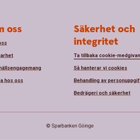
 oss
Säkerhet och
integritet
oss
barhet
Ta tillbaka cookie-medgiva
hällsengagemang
Så hanterar vi cookies
a hos oss
Behandling av personuppgif
Bedrägeri och säkerhet
© Sparbanken Göinge