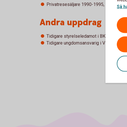
Privatresesäljare 1990-1995, Opalresor
Så h
Andra uppdrag
Tidigare styrelseledamot i BK Bjärne oc
Tidigare ungdomsansvarig i Vinslövs IF