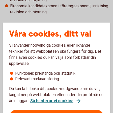
Ekonomie kandidatexamen i företagsekonomi, inriktning
revision och styrning
Uppdrag i Sparbanken Göinge
Våra cookies, ditt val
Ekonomichef
Vi använder nödvändiga cookies eller liknande
tekniker för att webbplatsen ska fungera för dig. Det
Arbetslivserfarenhet
finns även cookies du kan välja som förbättrar din
upplevelse:
Ekonomichef Sparbanken Göinge sedan 2021 -
Redovisningsekonom och hållbarhetsansvarig på
Funktioner, prestanda och statistik
Sparbanken Göinge 2020-2021
Relevant marknadsföring
Junior revisor, PwC 2017-2020
Du kan ta tillbaka ditt cookie-medgivande när du vill,
längst ner på webbplatsen eller under din profil när du
är inloggad.
Så hanterar vi cookies
.