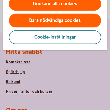
Godkänn alla cookies
Bara nödvändiga cookies
Cookie-inställningar
Sidfot
Hitta snabbt
Kontakta oss
Spärrhjälp
Bli kund
Priser, räntor och kurser