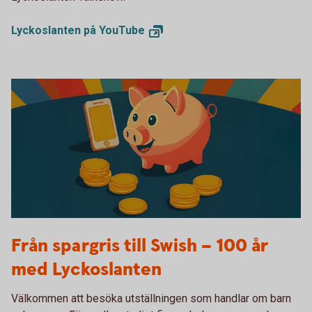
Lyckoslanten på
YouTube
Tumba bruksmuseum Lyckoslanten
Från spargris till Swish – 100 år
med Lyckoslanten
Välkommen att besöka utställningen som handlar om barn