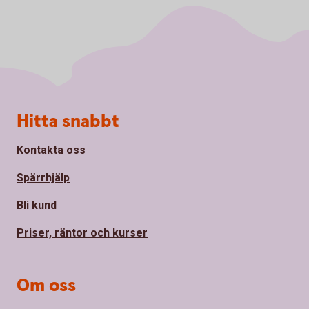
Sidfot
Hitta snabbt
Kontakta oss
Spärrhjälp
Bli kund
Priser, räntor och kurser
Om oss