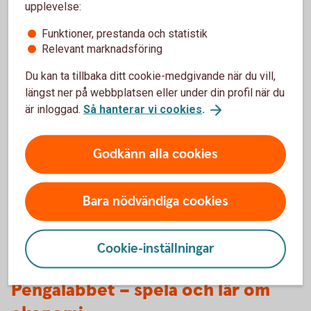
upplevelse:
Vill du att dina elever får träffa banken och prata pengar och
sparande? Vi erbjuder kostnadsfria föreläsningar för skolor
Funktioner, prestanda och statistik
i hela landet.
Relevant marknadsföring
Ung
ekonomi
Du kan ta tillbaka ditt cookie-medgivande när du vill,
längst ner på webbplatsen eller under din profil när du
är inloggad.
Så hanterar vi cookies
.
Godkänn alla cookies
Bara nödvändiga cookies
Cookie-inställningar
pengalabbet
Pengalabbet – spela och lär om