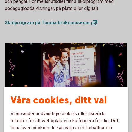
och pengar. För mellanstadiet finns skolprogram med
pedagogledda visningar, på plats eller digitalt.
Skolprogram på Tumba
bruksmuseum
Våra cookies, ditt val
Ung ekonomi - Lyckoslanten
Kolla in våra Ung ekonomi-
Vi använder nödvändiga cookies eller liknande
tekniker för att webbplatsen ska fungera för dig. Det
föreläsningar
finns även cookies du kan välja som förbättrar din