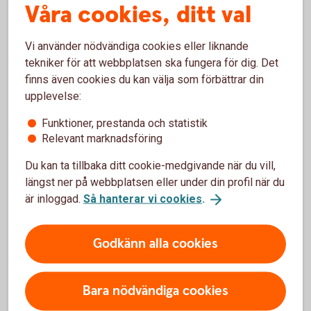
Våra cookies, ditt val
reglerna kan komma att blockeras. Vi ber dig att respektera
Facebook
,
Instagrams
,
Linkedins
och
Youtubes
regler och svensk lag, särskilt
Vi använder nödvändiga cookies eller liknande
dataskyddsförordningen (GDPR).
tekniker för att webbplatsen ska fungera för dig. Det
finns även cookies du kan välja som förbättrar din
Behandling av personuppgifter
upplevelse:
Funktioner, prestanda och statistik
Sparbanken Göinge behandlar dina uppgifter i enlighet
Relevant marknadsföring
med dataskyddslagstiftningen (GDPR). Att använda sociala
medier innebär i dagsläget att dina personuppgifter kan
Du kan ta tillbaka ditt cookie-medgivande när du vill,
komma att överföras till tredje land utanför EU/EES-
längst ner på webbplatsen eller under din profil när du
området. Tredje land omfattas inte av GDPR, vilket kan
är inloggad.
Så hanterar vi cookies
.
innebära en ökad risk i integritetshänseende, bland annat
när det gäller möjligheter för myndigheter i tredje landet att
Godkänn alla cookies
få tillgång till dina personuppgifter och för dina möjligheter
att utöva kontroll över personuppgifterna. Sparbanken
Göinge är behjälplig att, så långt det är möjligt, ytterligare
Bara nödvändiga cookies
informera dig om integritetslagstiftningen och skyddsläget