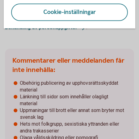
för personuppgifter i tredjelandet.
Cookie-inställningar
För information om Sparbanken Göinges
personuppgiftsbehandling, se
Behandling av
personuppgifter
.
Kommentarer eller meddelanden får
inte innehålla:
Obehörig publicering av upphovsrättsskyddat
material
Länkning till sidor som innehåller olagligt
material
Uppmaningar till brott eller annat som bryter mot
svensk lag
Hets mot folkgrupp, sexistiska yttranden eller
andra trakasserier
Olaga våldsskildring eller pornografi