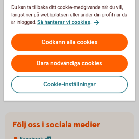
Spärrhjälp
Du kan ta tillbaka ditt cookie-medgivande när du vill,
längst ner på webbplatsen eller under din profil när du
Här får du hjälp med spärr av BankID, dosa,
är inloggad.
Så hanterar vi cookies
.
kort
Godkänn alla cookies
Bara nödvändiga cookies
Om du inte är nöjd
Cookie-inställningar
Så här gör du för att lämna ett
klagomål
Följ oss i sociala medier
Facebook