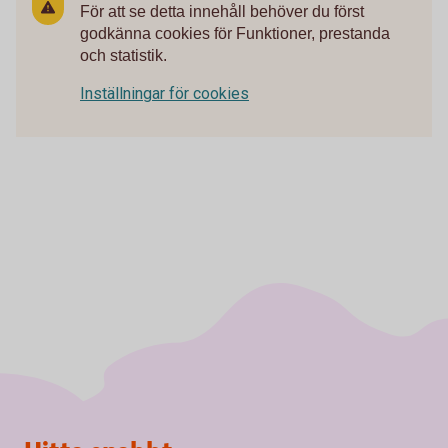
För att se detta innehåll behöver du först
godkänna cookies för Funktioner, prestanda
och statistik.
Inställningar för cookies
Sidfot