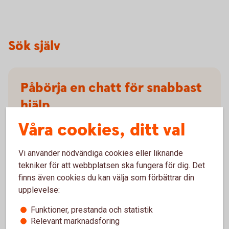
Sök själv
Påbörja en chatt för snabbast
hjälp
Våra cookies, ditt val
Du kan få svar på frågor om våra produkter och
tjänster och guidning till personlig hjälp.
Vi använder nödvändiga cookies eller liknande
Chatta med vår virtuella
assistent
tekniker för att webbplatsen ska fungera för dig. Det
finns även cookies du kan välja som förbättrar din
upplevelse:
Funktioner, prestanda och statistik
Relevant marknadsföring