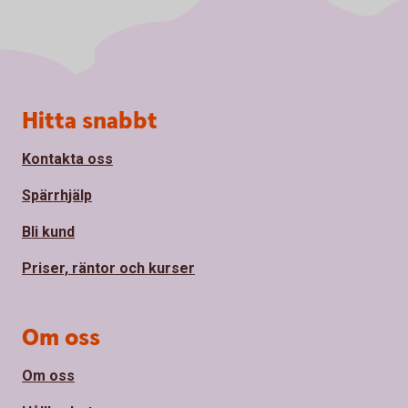
Sidfot
Hitta snabbt
Kontakta oss
Spärrhjälp
Bli kund
Priser, räntor och kurser
Om oss
Om oss