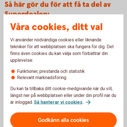
Så här gör du för att få ta del av
Superdealen:
Våra cookies, ditt val
Genom att logga in och ge ditt medgivande till Superdealen
får du meddelande om nya erbjudanden via sms och/eller
Vi använder nödvändiga cookies eller liknande
e-post.
tekniker för att webbplatsen ska fungera för dig. Det
Lämna ditt medgivande om e-post och/eller SMS via
finns även cookies du kan välja som förbättrar din
länken nedan
upplevelse:
Du identifierar dig med BankID för att logga in
Följ instruktionerna på sidan för att lämna ditt
Funktioner, prestanda och statistik
medgivande
Relevant marknadsföring
Medgivandet gäller
endast
för Superdealen! Det kommer
Du kan ta tillbaka ditt cookie-medgivande när du vill,
inte användas i något annat marknadsföringssyfte.
längst ner på webbplatsen eller under din profil när du
är inloggad.
Så hanterar vi cookies
.
Godkänn alla cookies
Medgivande
Superdealen