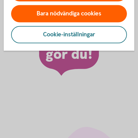
Bara nödvändiga cookies
Så här
Cookie-inställningar
gör du!