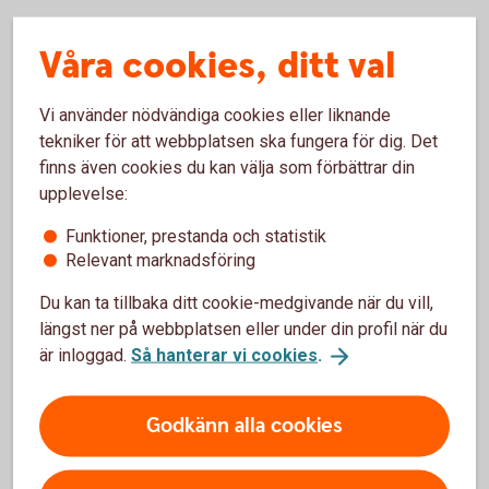
Exempel på vad du kan göra
Våra cookies, ditt val
Det innebär till exempel att du ska kunna göra följande:
Vi använder nödvändiga cookies eller liknande
tekniker för att webbplatsen ska fungera för dig. Det
Navigera på våra webbsidor med en skärmläsare.
finns även cookies du kan välja som förbättrar din
Zooma våra webbsidor till 400 procent utan att texten
förvrängs.
upplevelse:
Ta del av våra inspelade seminarier genom textning.
Funktioner, prestanda och statistik
Relevant marknadsföring
Åtgärder för att säkerställa
Du kan ta tillbaka ditt cookie-medgivande när du vill,
tillgänglighet
längst ner på webbplatsen eller under din profil när du
är inloggad.
Så hanterar vi cookies
.
Sparbanken Göinge vidtar följande åtgärder för att
säkerställa tillgängligheten:
Godkänn alla cookies
Inkluderar tillgänglighet genom våra interna policyer och
processer.
Säkerställer att alla nya tjänster och produkter som