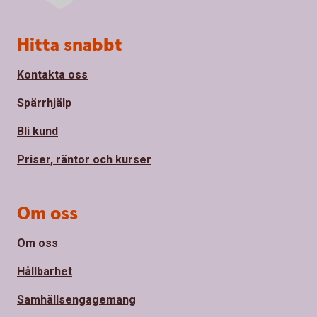
Sidfot
Hitta snabbt
Kontakta oss
Spärrhjälp
Bli kund
Priser, räntor och kurser
Om oss
Om oss
Hållbarhet
Samhällsengagemang