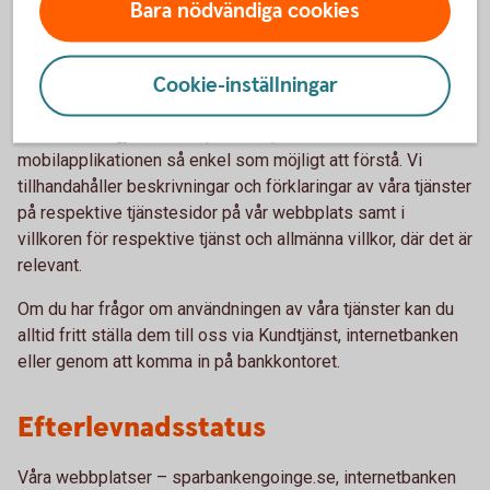
Bara nödvändiga cookies
lanseras för privatkunder är tillgängliga från start.
Integrerar tillgänglighet i våra upphandlingsmetoder.
Tillhandahåller kontinuerlig utbildning i tillgänglighet för
Cookie-inställningar
vår personal.
Vi har också gjort texten på webbplatser och i
mobilapplikationen så enkel som möjligt att förstå. Vi
tillhandahåller beskrivningar och förklaringar av våra tjänster
på respektive tjänstesidor på vår webbplats samt i
villkoren för respektive tjänst och allmänna villkor, där det är
relevant.
Om du har frågor om användningen av våra tjänster kan du
alltid fritt ställa dem till oss via Kundtjänst, internetbanken
eller genom att komma in på bankkontoret.
Efterlevnadsstatus
Våra webbplatser – sparbankengoinge.se, internetbanken