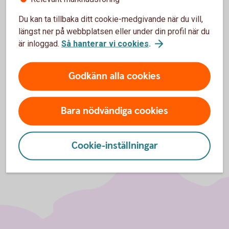
Frågor om internetbanken
Du kan ta tillbaka ditt cookie-medgivande när du vill,
Vid tekniska problem eller för information gällande
längst ner på webbplatsen eller under din profil när du
internetbanken gå till internetbanken support.
är inloggad.
Så hanterar vi cookies
.
Internetbanken
support
Godkänn alla cookies
Bara nödvändiga cookies
Cookie-inställningar