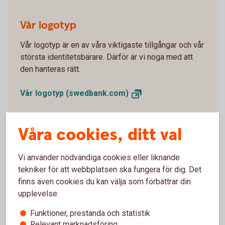
Vår logotyp
Vår logotyp är en av våra viktigaste tillgångar och vår
största identitetsbärare. Därför är vi noga med att
den hanteras rätt.
Vår logotyp
(swedbank.com)
Våra cookies, ditt val
Länka till Sparbanken Göinge
Här finns information som kan vara bra att känna till
Vi använder nödvändiga cookies eller liknande
är du länkar till Sparbanken Göinge.
tekniker för att webbplatsen ska fungera för dig. Det
finns även cookies du kan välja som förbättrar din
Länka till Sparbanken
Göinge
upplevelse:
Funktioner, prestanda och statistik
Relevant marknadsföring