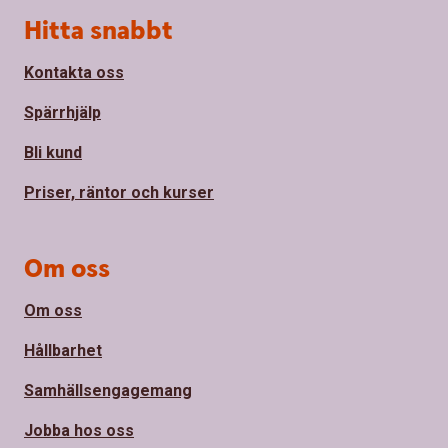
Sidfot
Hitta snabbt
Kontakta oss
Spärrhjälp
Bli kund
Priser, räntor och kurser
Om oss
Om oss
Hållbarhet
Samhällsengagemang
Jobba hos oss