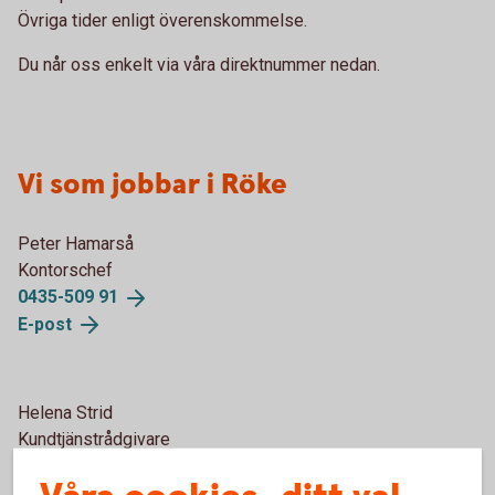
Övriga tider enligt överenskommelse.
Du når oss enkelt via våra direktnummer nedan.
Vi som jobbar i Röke
Peter Hamarså
Kontorschef
0435-509
91
E-
post
Helena Strid
Kundtjänstrådgivare
0451-
55984
E-
post