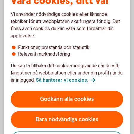
Våra cookies, ditt val
Vi använder nödvändiga cookies eller liknande
tekniker för att webbplatsen ska fungera för dig. Det
Robin Castor
finns även cookies du kan välja som förbättrar din
Privatrådgivare
upplevelse:
0451-
55982
E-
post
Funktioner, prestanda och statistik
Relevant marknadsföring
Du kan ta tillbaka ditt cookie-medgivande när du vill,
Lina Löfquist
längst ner på webbplatsen eller under din profil när du
Privatrådgivare
är inloggad.
Så hanterar vi cookies
.
0451-
55981
E-
post
Godkänn alla cookies
Emil Falk
Bara nödvändiga cookies
Företagsrådgivare
0451-
55983