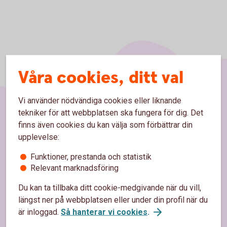
Våra cookies, ditt val
Vi använder nödvändiga cookies eller liknande
tekniker för att webbplatsen ska fungera för dig. Det
Sidfot
Hitta snabbt
finns även cookies du kan välja som förbättrar din
upplevelse:
Kontakta oss
Funktioner, prestanda och statistik
Spärrhjälp
Relevant marknadsföring
Du kan ta tillbaka ditt cookie-medgivande när du vill,
Bli kund
längst ner på webbplatsen eller under din profil när du
Priser, räntor och kurser
är inloggad.
Så hanterar vi cookies
.