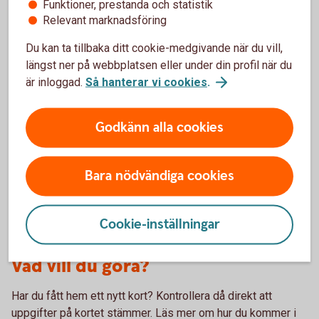
Funktioner, prestanda och statistik
Relevant marknadsföring
Kolla in våra olika kort
Du kan ta tillbaka ditt cookie-medgivande när du vill,
Funderar du på att skaffa ett eller flera kort? Jämför
längst ner på webbplatsen eller under din profil när du
våra kreditkort och bankkort för att se vad som
är inloggad.
Så hanterar vi cookies
.
passar dig.
Godkänn alla cookies
Jämför kreditkort och
bankkort
Bara nödvändiga cookies
Cookie-inställningar
Vad vill du göra?
Har du fått hem ett nytt kort? Kontrollera då direkt att
uppgifter på kortet stämmer. Läs mer om hur du kommer i