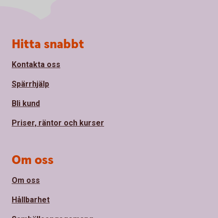
Sidfot
Hitta snabbt
Kontakta oss
Spärrhjälp
Bli kund
Priser, räntor och kurser
Om oss
Om oss
Hållbarhet