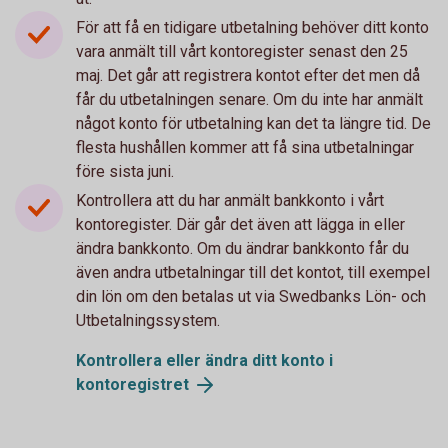
För att få en tidigare utbetalning behöver ditt konto
vara anmält till vårt kontoregister senast den 25
maj. Det går att registrera kontot efter det men då
får du utbetalningen senare. Om du inte har anmält
något konto för utbetalning kan det ta längre tid. De
flesta hushållen kommer att få sina utbetalningar
före sista juni.
Kontrollera att du har anmält bankkonto i vårt
kontoregister. Där går det även att lägga in eller
ändra bankkonto. Om du ändrar bankkonto får du
även andra utbetalningar till det kontot, till exempel
din lön om den betalas ut via Swedbanks Lön- och
Utbetalningssystem.
Kontrollera eller ändra ditt konto i
kontoregistret