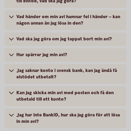
till elstöd, vad ska jag göra?
Vad händer om min avi hamnar fel i händer – kan
någon annan än jag lösa in den?
Vad ska jag göra om jag tappat bort min avi?
Hur spärrar jag min avi?
Jag saknar konto i svensk bank, kan jag ändå få
elstödet utbetalt?
Kan jag skicka min avi med posten och få den
utbetald till ett konto?
Jag har inte BankID, hur ska jag göra för att lösa
in min avi?