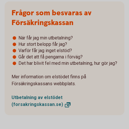
Frågor som besvaras av
Försäkringskassan
När får jag min utbetalning?
Hur stort belopp får jag?
Varför får jag inget elstöd?
Går det att få pengarna i förväg?
Det har blivit fel med min utbetalning, hur gör jag?
Mer information om elstödet finns på
Försäkringskassans webbplats.
Utbetalning av elstödet
(forsakringskassan.se)