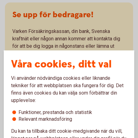
Se upp för bedragare!
Varken Försäkringskassan, din bank, Svenska
kraftnät eller någon annan kommer att kontakta dig
för att be dig logga in någonstans eller lämna ut
personliga koder, i samband med utbetalningen av
Våra cookies, ditt val
elstöd. Om någon kontaktar dig på det sättet kan det
handla om ett bedrägeriförsök. Avsluta därför
sådana kontakter direkt.
Vi använder nödvändiga cookies eller liknande
tekniker för att webbplatsen ska fungera för dig. Det
Skydda dig mot
bedrägerier
finns även cookies du kan välja som förbättrar din
upplevelse:
Funktioner, prestanda och statistik
Relevant marknadsföring
Frågor och svar om Swedbanks
Du kan ta tillbaka ditt cookie-medgivande när du vill,