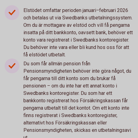
Elstödet omfattar perioden januari–februari 2026
och betalas ut via Swedbanks utbetalningssystem.
Om du är mottagare av elstöd och vill få pengarna
insatta på ditt bankkonto, oavsett bank, behöver ett
konto vara registrerat i Swedbanks kontoregister.
Du behöver inte vara eller bli kund hos oss för att
få elstödet utbetalt.
Du som får allmän pension från
Pensionsmyndigheten behöver inte göra något, du
får pengarna till ditt konto som du brukar få
pensionen – om du inte har ett annat konto i
Swedbanks kontoregister. Du som har ett
bankkonto registrerat hos Försäkringskassan får
pengarna utbetalt till det kontot. Om ett konto inte
finns registrerat i Swedbanks kontoregister,
alternativt hos Försäkringskassan eller
Pensionsmyndigheten, skickas en utbetalningsavi
ut.