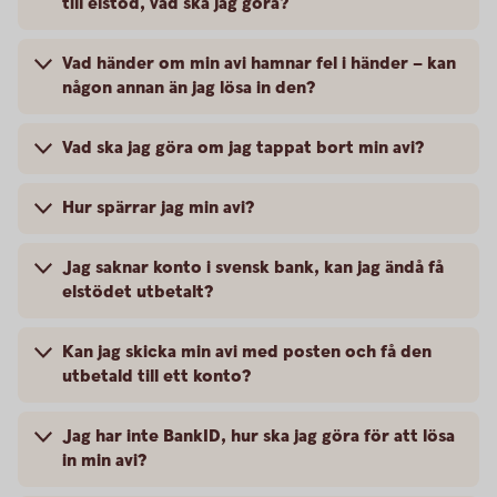
till elstöd, vad ska jag göra?
Vad händer om min avi hamnar fel i händer – kan
någon annan än jag lösa in den?
Vad ska jag göra om jag tappat bort min avi?
Hur spärrar jag min avi?
Jag saknar konto i svensk bank, kan jag ändå få
elstödet utbetalt?
Kan jag skicka min avi med posten och få den
utbetald till ett konto?
Jag har inte BankID, hur ska jag göra för att lösa
in min avi?