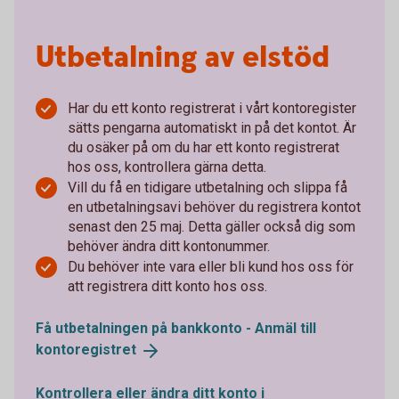
Utbetalning av elstöd
Har du ett konto registrerat i vårt kontoregister
sätts pengarna automatiskt in på det kontot. Är
du osäker på om du har ett konto registrerat
hos oss, kontrollera gärna detta.
Vill du få en tidigare utbetalning och slippa få
en utbetalningsavi behöver du registrera kontot
senast den 25 maj. Detta gäller också dig som
behöver ändra ditt kontonummer.
Du behöver inte vara eller bli kund hos oss för
att registrera ditt konto hos oss.
Få utbetalningen på bankkonto - Anmäl till
kontoregistret
Kontrollera eller ändra ditt konto i