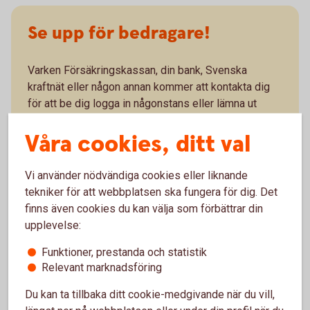
Se upp för bedragare!
Varken Försäkringskassan, din bank, Svenska
kraftnät eller någon annan kommer att kontakta dig
för att be dig logga in någonstans eller lämna ut
personliga koder, i samband med utbetalningen av
Våra cookies, ditt val
elstöd. Om någon kontaktar dig på det sättet kan det
handla om ett bedrägeriförsök. Avsluta därför
sådana kontakter direkt.
Vi använder nödvändiga cookies eller liknande
tekniker för att webbplatsen ska fungera för dig. Det
Skydda dig mot
bedrägerier
finns även cookies du kan välja som förbättrar din
upplevelse:
Funktioner, prestanda och statistik
Relevant marknadsföring
Frågor och svar om Swedbanks
Du kan ta tillbaka ditt cookie-medgivande när du vill,