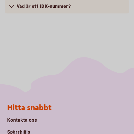
Vad är ett IDK-nummer?
Sidfot
Hitta snabbt
Kontakta oss
Spärrhjälp