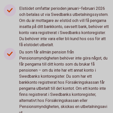
Elstödet omfattar perioden januari–februari 2026
och betalas ut via Swedbanks utbetalningssystem.
Om du är mottagare av elstöd och vill få pengarna
insatta på ditt bankkonto, oavsett bank, behöver ett
konto vara registrerat i Swedbanks kontoregister.
Du behöver inte vara eller bli kund hos oss för att
få elstödet utbetalt.
Du som får allmän pension från
Pensionsmyndigheten behöver inte göra något, du
får pengarna till ditt konto som du brukar få
pensionen – om du inte har ett annat konto i
Swedbanks kontoregister. Du som har ett
bankkonto registrerat hos Försäkringskassan får
pengarna utbetalt till det kontot. Om ett konto inte
finns registrerat i Swedbanks kontoregister,
alternativt hos Försäkringskassan eller
Pensionsmyndigheten, skickas en utbetalningsavi
ut.