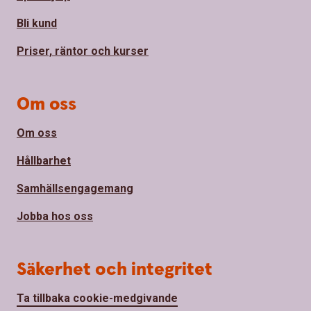
Bli kund
Priser, räntor och kurser
Om oss
Om oss
Hållbarhet
Samhällsengagemang
Jobba hos oss
Säkerhet och integritet
Ta tillbaka cookie-medgivande