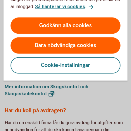
uppgifterna från e-tjänsten till din deklaration.
är inloggad.
Så hanterar vi cookies
.
Mer om förenklat bokslut
(skatteverket.se)
Godkänn alla cookies
Är du skogsägare? Håll koll på Skogskontot och
Skogsskadekontot
Bara nödvändiga cookies
Har du haft stora intäkter från skogsavverkningar eller fått
försäkringsersättningar från skogen under året kan du
Cookie-inställningar
fördela dem på flera år genom att göra avsättningar till
Skogskontot eller Skogsskadekontot.
Mer information om Skogskontot och
Skogsskadekontot
Har du koll på avdragen?
Har du en enskild firma får du göra avdrag för utgifter som
är nödvändiga för att du ska kunna tjäna pengar i din