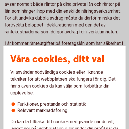
avser normalt både räntor på dina privata lån och räntor på
lån som hänger ihop med din enskilda näringsverksamhet.
För att undvika dubbla avdrag måste du därför minska det
förtryckta beloppet i deklarationen med den del av
räntekostnaderna som du gör avdrag för i verksamheten.
I år kommer ränteutgifter på företagslån som har säkerhet i
fastighet, bostad, bil, båt och värdepapper att förtryckas
Våra cookies, ditt val
som ”Ränteutgifter på lån med säkerhet”. Om du har
företagslån med annan säkerhet, såsom inventarier, lager
eller personlig borgen, kommer ränteutgifter på sådana lån
Vi använder nödvändiga cookies eller liknande
att förtryckas som ”Ränteutgifter på lån utan säkerhet”.
tekniker för att webbplatsen ska fungera för dig. Det
Båda är fortfarande avdragsgilla i din näringsbilaga.
finns även cookies du kan välja som förbättrar din
upplevelse:
Förenklat årsbokslut
Funktioner, prestanda och statistik
Relevant marknadsföring
Har du en omsättning på högst 3 miljoner kronor kan du
använda Skatteverkets e-tjänst Förenklat årsbokslut. När du
Du kan ta tillbaka ditt cookie-medgivande när du vill,
gjort ett förenklat årsbokslut kan du enkelt hämta
längst ner på webbplatsen eller under din profil när du