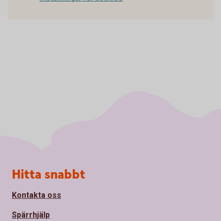
Sidfot
Hitta snabbt
Kontakta oss
Spärrhjälp