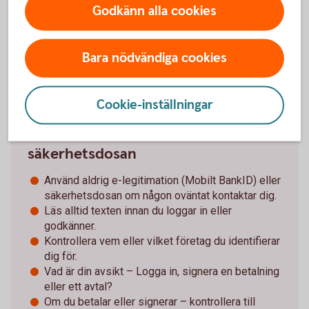
Godkänn alla cookies
Särskilt om det försvunnit pengar. Spara och
dokumentera så mycket information som möjligt
för att kunna överlämna till brottsutredande
Bara nödvändiga cookies
myndigheter i jakten på förövarna.
Cookie-inställningar
Tips för Mobilt BankID och
säkerhetsdosan
Använd aldrig e-legitimation (Mobilt BankID) eller
säkerhetsdosan om någon oväntat kontaktar dig.
Läs alltid texten innan du loggar in eller
godkänner.
Kontrollera vem eller vilket företag du identifierar
dig för.
Vad är din avsikt – Logga in, signera en betalning
eller ett avtal?
Om du betalar eller signerar – kontrollera till