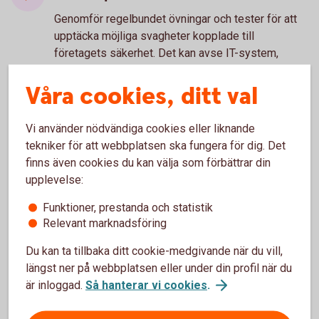
Genomför regelbundet övningar och tester för att
upptäcka möjliga svagheter kopplade till
företagets säkerhet. Det kan avse IT-system,
hantering av viktig och känslig information eller
Våra cookies, ditt val
risker kopplat till medarbetare
Träna medarbetarna
Vi använder nödvändiga cookies eller liknande
Utbilda dina medarbetare regelbundet i era
tekniker för att webbplatsen ska fungera för dig. Det
kontrollprocesser. Både för att alla ska veta hur de
finns även cookies du kan välja som förbättrar din
ska agera i vissa situationer, och risker de bör vara
upplevelse:
extra uppmärksamma på. Särskilt om de innehar
känsliga positioner med större befogenhet. Till
Funktioner, prestanda och statistik
Relevant marknadsföring
exempel Ekonomi- eller IT-personal.
Om det ändå händer - spara
Du kan ta tillbaka ditt cookie-medgivande när du vill,
underlag
längst ner på webbplatsen eller under din profil när du
är inloggad.
Så hanterar vi cookies
.
Om företaget trots allt blir utsatt, kontakta
omgående banken och informera vad som hänt.